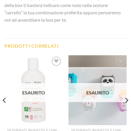
della box ti basterà indicare come note nella sezione
“carrello” la tua combinazione preferita oppure penseremo
noi ad assemblare la box per te.
PRODOTTI CORRELATI
Aggiungi
Aggiungi
alla lista
alla lista
dei
dei
desideri
desideri
ESAURITO
ESAURITO
DETERGENTI, BAGNETTO E CURA DEL CORPO
DETERGENTI, BAGNETTO E CURA DEL CORPO