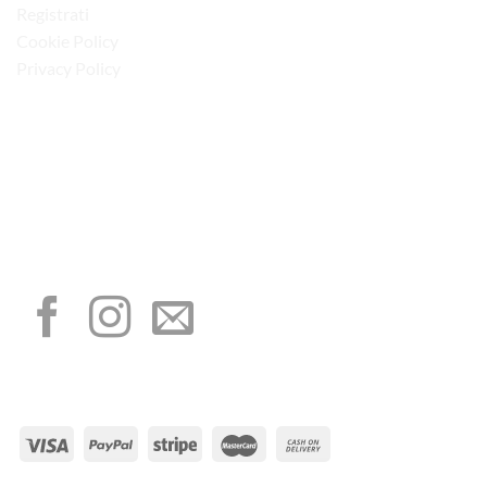
Registrati
Cookie Policy
Privacy Policy
“Obblighi informativi per le erogazioni pubbliche: gli aiuti di Stato e gli aiuti de
minimis ricevuti dalla nostra impresa sono contenuti nel Registro nazionale degli
aiuti di Stato di cui all’art. 52 della L. 234/2012”
I NOSTRI SOCIAL
METODI DI PAGAMENTO