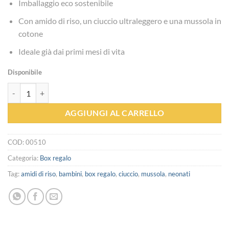
Imballaggio eco sostenibile
Con amido di riso, un ciuccio ultraleggero e una mussola in
cotone
Ideale già dai primi mesi di vita
Disponibile
Box Neonati quantità
AGGIUNGI AL CARRELLO
COD:
00510
Categoria:
Box regalo
Tag:
amidi di riso
,
bambini
,
box regalo
,
ciuccio
,
mussola
,
neonati