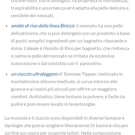
cotone filato 100% biologico, ha proprietà di morbidezza,
traspirabilità e assorbenza ed è adatta alla pelle delicata e
sensibile dei neonati.
amido di riso della linea Biriccò
: il neonato ha una pelle
delicatissima, che si può detergere con un prodotto a base
di pochi semplici ingredienti per un bagnetto rilassante e
dolce. L’ideale è l’Amido di Riso per bagnetto, che rinfresca
e calma la pelle del neonato se irritata da eccessiva
sudorazione o dal contatto con il pannolino.
un ciuccio ultraleggero
di Tommee Tippee: realizzato in
morbidissimo silicone medicale, si curva intorno alle
guance e ai nasini più piccoli per offrire un maggiore
comfort. Antistatico, tiene lontano la polvere, è facile da
pulire e può essere lavato in lavastoviglie.
La mussola e il ciuccio sono disponibili in diverse fantasie e
tipologie che potrai scegliere liberamente (ti basterà cliccare
sul link qui sopra per scoprirle tutte). Nella composizione