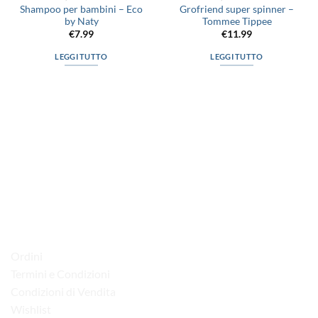
Shampoo per bambini – Eco
Grofriend super spinner –
by Naty
Tommee Tippee
€
7.99
€
11.99
LEGGI TUTTO
LEGGI TUTTO
via D.P.Farioli, 2
70015 Noci (Ba)
Tel. 080 4979119
LINK UTILI
Ordini
Termini e Condizioni
Condizioni di Vendita
Wishlist