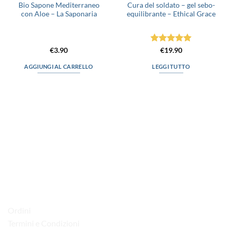
Bio Sapone Mediterraneo
Cura del soldato – gel sebo-
con Aloe – La Saponaria
equilibrante – Ethical Grace
Valutato
5
€
3.90
€
19.90
su 5
AGGIUNGI AL CARRELLO
LEGGI TUTTO
via D.P.Farioli, 2
70015 Noci (Ba)
Tel. 080 4979119
LINK UTILI
Ordini
Termini e Condizioni