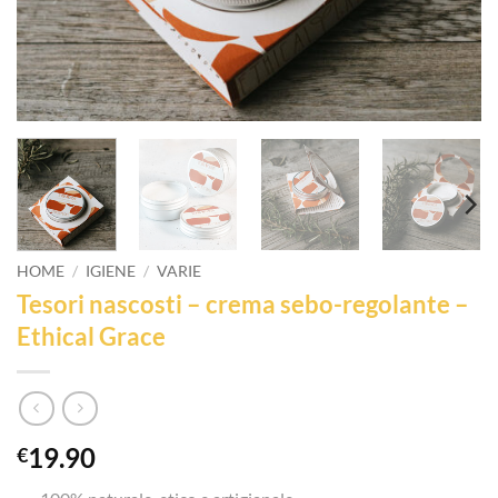
HOME
/
IGIENE
/
VARIE
Tesori nascosti – crema sebo-regolante –
Ethical Grace
19.90
€