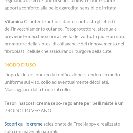
regolando la secrezione di sebo. Lenitivo e rinfrescante
apporta conforto alla pelle aggredita, sensibile e irritata.
Vitamina C:
potente antiossidante, contrasta gli effetti
dell’invecchiamento cutaneo. Fotoprotettore, attenua e
previene le macchie scure a livello del volto. In più, è un noto
promotore della sintesi di collagene e del rinnovamento dei
fibroblasti, cellule che assicurano il turgore della cute.
MODO D’USO
Dopo la detersione e/o la tonificazione, stendere in modo
uniforme sul viso, collo ed eventualmente décolleté.
Massaggiare dalla fronte al collo.
Tesori nascosti crema
sebo-regolante per pelli miste è un
PRODOTTO VEGANO.
Scopri qui le creme
selezionate da FreeNappy e realizzate
solo con materiali naturali.