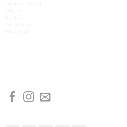
Condizioni di Vendita
Wishlist
Registrati
Cookie Policy
Privacy Policy
“Obblighi informativi per le erogazioni pubbliche: gli aiuti di Stato e gli aiuti de
minimis ricevuti dalla nostra impresa sono contenuti nel Registro nazionale degli
aiuti di Stato di cui all’art. 52 della L. 234/2012”
I NOSTRI SOCIAL
METODI DI PAGAMENTO