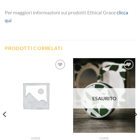
Per maggiori informazioni sui prodotti Ethical Grace
clicca
qui
PRODOTTI CORRELATI
Aggiungi
Aggiungi
alla lista
alla lista
dei
dei
desideri
desideri
ESAURITO
VARIE
VARIE