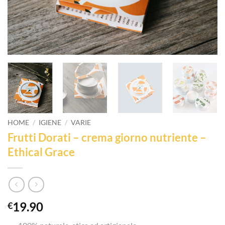
HOME
/
IGIENE
/
VARIE
Frutti Dorati – crema giorno nutriente –
Ethical Grace
19.90
€