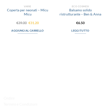
VARIE
ECO COSMESI
Coperta per neonati – Micu
Balsamo solido
Micu
ristrutturante – Ben & Anna
Il
Il
€
39.00
€
31.20
€
6.50
prezzo
prezzo
originale
attuale
AGGIUNGI AL CARRELLO
LEGGI TUTTO
era:
è:
€39.00.
€31.20.
via D.P.Farioli, 2
70015 Noci (Ba)
Tel. 080 4979119
LINK UTILI
Ordini
Termini e Condizioni