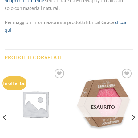
Scopri qui le creme
selezionate da FreeNappy e realizzate
solo con materiali naturali.
Per maggiori informazioni sui prodotti Ethical Grace
clicca
qui
PRODOTTI CORRELATI
In offerta!
Aggiungi
Aggiungi
alla lista
alla lista
dei
dei
desideri
desideri
ESAURITO