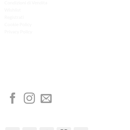
Condizioni di Vendita
Wishlist
Registrati
Cookie Policy
Privacy Policy
“Obblighi informativi per le erogazioni pubbliche: gli aiuti di Stato e gli aiuti de
minimis ricevuti dalla nostra impresa sono contenuti nel Registro nazionale degli
aiuti di Stato di cui all’art. 52 della L. 234/2012”
I NOSTRI SOCIAL
METODI DI PAGAMENTO