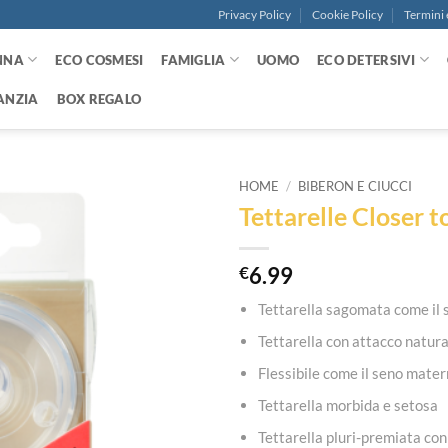
Privacy Policy
Cookie Policy
Termini 
NNA
ECO COSMESI
FAMIGLIA
UOMO
ECO DETERSIVI
ANZIA
BOX REGALO
HOME
/
BIBERON E CIUCCI
Tettarelle Closer 
Aggiungi
alla lista
dei
€
6.99
desideri
Tettarella sagomata come il 
Tettarella con attacco natur
Flessibile come il seno mate
Tettarella morbida e setosa
Tettarella pluri-premiata co