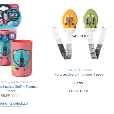
Aggiungi
Aggiungi
alla lista
alla lista
dei
dei
desideri
desideri
ESAURITO
BIBERON E CIUCCI
Portasucchietti – Tommee Tippee
 PER LA PAPPA E NON SOLO
€
7.99
 antigoccia 360° – Tommee
Tippee
LEGGI TUTTO
Il
Il
€
8.99
€
7.64
prezzo
prezzo
originale
attuale
IUNGI AL CARRELLO
era:
è:
€8.99.
€7.64.