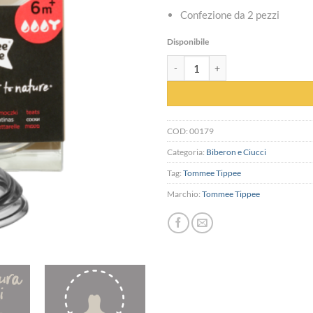
Confezione da 2 pezzi
Disponibile
Tettarelle Closer to Nature - Tomm
COD:
00179
Categoria:
Biberon e Ciucci
Tag:
Tommee Tippee
Marchio:
Tommee Tippee