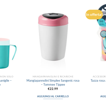
In offerta!
Aggiungi
Aggiungi
alla lista
alla lista
dei
dei
desideri
desideri
E NON SOLO
MANGIAPANNOLINI E RICARICHE
ACCESSORI
aniglie –
Mangiapannolini Simplee Sangenic rosa
Tazza rosa
e
– Tommee Tippee
€
22.99
AGGIUNGI AL CARRELLO
AGG