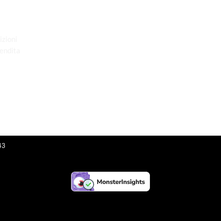
“Obblighi informativi per le erogazioni
pubbliche: gli aiuti di Stato e gli aiuti de
minimis ricevuti dalla nostra impresa
izioni
sono contenuti nel Registro nazionale
Vendita
degli aiuti di Stato di cui all’art. 52 della
L. 234/2012”
43