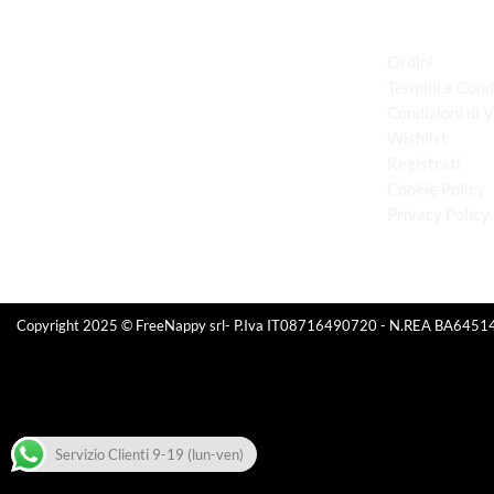
LINK UTILI
Ordini
Termini e Cond
Condizioni di 
via D.P.Farioli, 2
Wishlist
70015 Noci (Ba)
Registrati
Tel. 080 4979119
Cookie Policy
Privacy Policy
Copyright 2025 © FreeNappy srl- P.Iva IT08716490720 - N.REA BA6451
Servizio Clienti 9-19 (lun-ven)