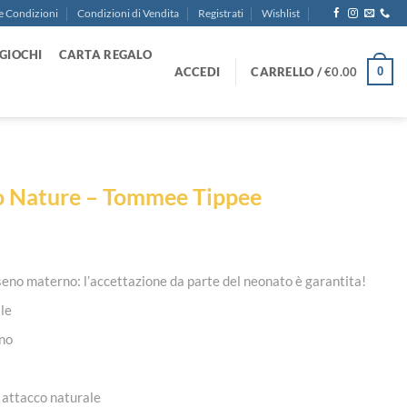
e Condizioni
Condizioni di Vendita
Registrati
Wishlist
GIOCHI
CARTA REGALO
ACCEDI
CARRELLO /
€
0.00
0
to Nature – Tommee Tippee
seno materno: l’accettazione da parte del neonato è garantita!
ale
rno
n attacco naturale