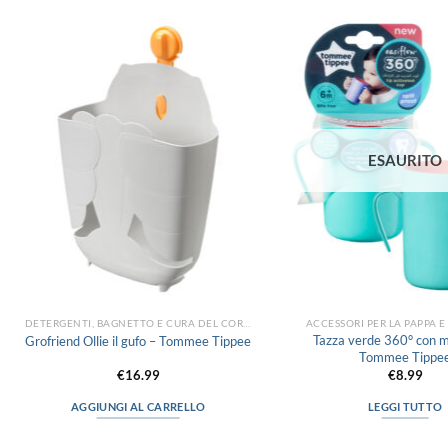
Aggiungi
alla lista
dei
desideri
ESAURITO
DETERGENTI, BAGNETTO E CURA DEL CORPO
ACCESSORI PER LA PAPPA 
Tazza verde 360° con m
Grofriend Ollie il gufo – Tommee Tippee
Tommee Tippe
€
16.99
€
8.99
AGGIUNGI AL CARRELLO
LEGGI TUTTO