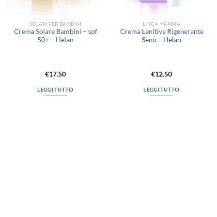
SOLARI PER BAMBINI
LINEA MAMMA
Crema Solare Bambini – spf
Crema Lenitiva Rigenerante
50+ – Helan
Seno – Helan
€
17.50
€
12.50
LEGGI TUTTO
LEGGI TUTTO
via D.P.Farioli, 2
70015 Noci (Ba)
Tel. 080 4979119
LINK UTILI