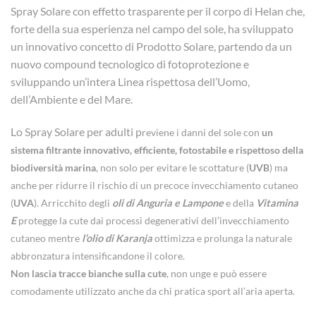
Spray Solare con effetto trasparente per il corpo di Helan che,
forte della sua esperienza nel campo del sole, ha sviluppato
un innovativo concetto di Prodotto Solare, partendo da un
nuovo compound tecnologico di fotoprotezione e
sviluppando un’intera Linea rispettosa dell’Uomo,
dell’Ambiente e del Mare.
Lo Spray Solare per adulti p
reviene i danni del sole con
un
sistema filtrante innovativo, efficiente, fotostabile e rispettoso della
biodiversità marina
, non solo per evitare le scottature (
UVB
) ma
anche per ridurre il rischio di un precoce invecchiamento cutaneo
(
UVA
). Arricchito degli
oli di Anguria e Lampone
e della
Vitamina
E
protegge la cute dai processi degenerativi dell’invecchiamento
cutaneo mentre
l’olio di Karanja
ottimizza e prolunga la naturale
abbronzatura intensificandone il colore.
Non lascia tracce bianche sulla cute
, non unge e può essere
comodamente utilizzato anche da chi pratica sport all’aria aperta.