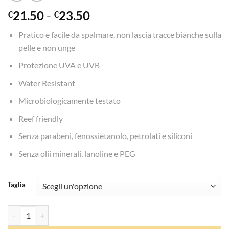
Fascia
21.50
-
23.50
€
€
di
Pratico e facile da spalmare, non lascia tracce bianche sulla
prezzo:
pelle e non unge
da
€21.50
Protezione UVA e UVB
a
Water Resistant
€23.50
Microbiologicamente testato
Reef friendly
Senza parabeni, fenossietanolo, petrolati e siliconi
Senza olii minerali, lanoline e PEG
Taglia
Spray Solare effetto trasparente - Helan quantità