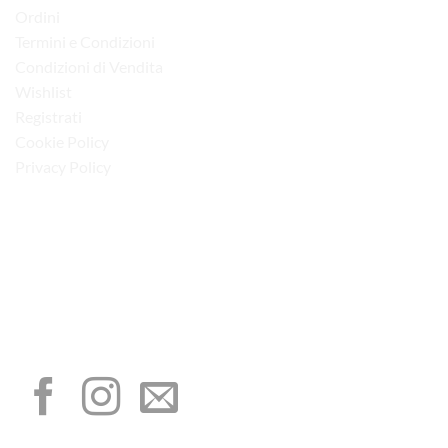
Ordini
Termini e Condizioni
Condizioni di Vendita
Wishlist
Registrati
Cookie Policy
Privacy Policy
“Obblighi informativi per le erogazioni pubbliche: gli aiuti di Stato e gli aiuti de
minimis ricevuti dalla nostra impresa sono contenuti nel Registro nazionale degli
aiuti di Stato di cui all’art. 52 della L. 234/2012”
I NOSTRI SOCIAL