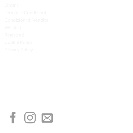
Ordini
Termini e Condizioni
Condizioni di Vendita
Wishlist
Registrati
Cookie Policy
Privacy Policy
“Obblighi informativi per le erogazioni pubbliche: gli aiuti di Stato e gli aiuti de
minimis ricevuti dalla nostra impresa sono contenuti nel Registro nazionale degli
aiuti di Stato di cui all’art. 52 della L. 234/2012”
I NOSTRI SOCIAL