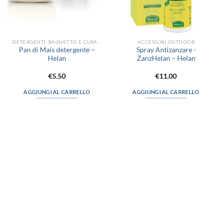
DETERGENTI, BAGNETTO E CURA DEL CORPO
ACCESSORI OUTDOOR
Pan di Mais detergente –
Spray Antizanzare -
Helan
ZanzHelan – Helan
€
5.50
€
11.00
AGGIUNGI AL CARRELLO
AGGIUNGI AL CARRELLO
via D.P.Farioli, 2
70015 Noci (Ba)
Tel. 080 4979119
LINK UTILI