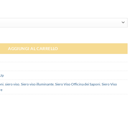
tità
AGGIUNGI AL CARRELLO
-Up
oni
,
siero viso
,
Siero viso illuminante
,
Siero Viso Officina dei Saponi
,
Siero Viso
re