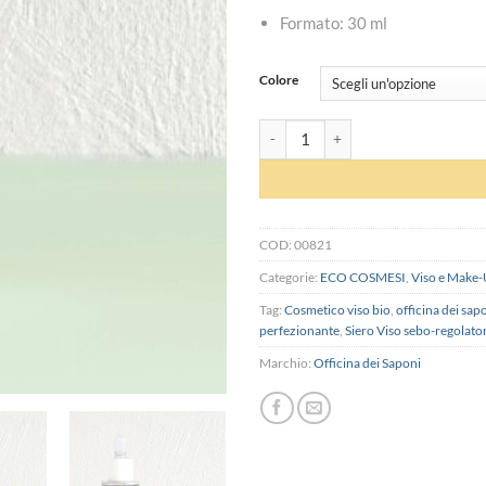
Formato: 30 ml
Colore
Siero Viso - Officina dei Saponi quan
COD:
00821
Categorie:
ECO COSMESI
,
Viso e Make
Tag:
Cosmetico viso bio
,
officina dei sap
perfezionante
,
Siero Viso sebo-regolato
Marchio:
Officina dei Saponi