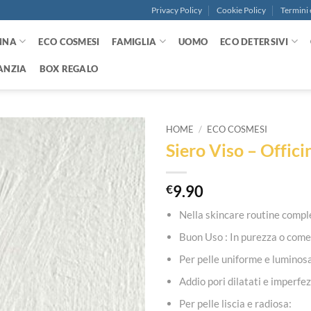
Privacy Policy
Cookie Policy
Termini 
NNA
ECO COSMESI
FAMIGLIA
UOMO
ECO DETERSIVI
ANZIA
BOX REGALO
HOME
/
ECO COSMESI
Siero Viso – Offici
Aggiungi
alla lista
dei
€
9.90
desideri
Nella skincare routine comple
Buon Uso : In purezza o com
Per pelle uniforme e luminos
Addio pori dilatati e imperfez
Per pelle liscia e radiosa: