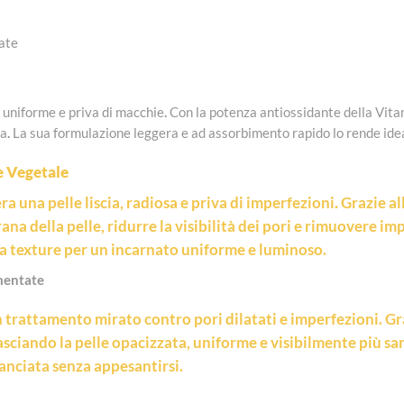
ate
, uniforme e priva di macchie
.
Con la potenza antiossidante della Vitam
ia
.
La sua formulazione leggera e ad assorbimento rapido lo rende idea
e Vegetale
ra una pelle liscia, radiosa e priva di imperfezioni
.
Grazie al
ana della pelle, ridurre la visibilità dei pori e rimuovere im
e la texture per un incarnato uniforme e luminoso.
mentate
n trattamento mirato contro pori dilatati e imperfezioni. Gr
asciando la pelle opacizzata, uniforme e visibilmente più sana
lanciata senza appesantirsi.