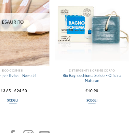
dei
dei
desideri
desideri
ESAURITO
ECO COSMESI
DETERGENTI E CREME CORPO
Bio Bagnoschiuma Solido – Officina
e per il viso – Namaki
Naturae
Fascia
€
13.65
-
€
24.50
€
10.90
di
prezzo:
SCEGLI
SCEGLI
da
€13.65
Questo
Questo
a
prodotto
prodotto
€24.50
I NOSTRI SOCIAL
ha
ha
più
più
varianti.
varianti.