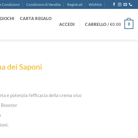
e Condizioni
Condizioni di Vendita
Registrati
Wishlist
GIOCHI
CARTA REGALO
ACCEDI
CARRELLO /
€
0.00
0
na dei Saponi
ta e potenzia l’efficacia della crema viso
e Booster
a
ioni: