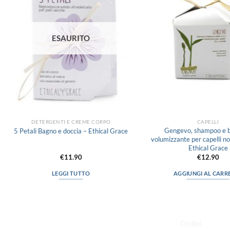
dei
desideri
ESAURITO
DETERGENTI E CREME CORPO
CAPELLI
Gengevo, shampoo e 
5 Petali Bagno e doccia – Ethical Grace
volumizzante per capelli nor
Ethical Grace
€
11.90
€
12.90
LEGGI TUTTO
AGGIUNGI AL CARR
LINK UTILI
Ordini