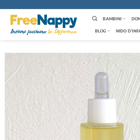
Salta
ai
contenuti
BAMBINI
DO
BLOG
NIDO D’INF