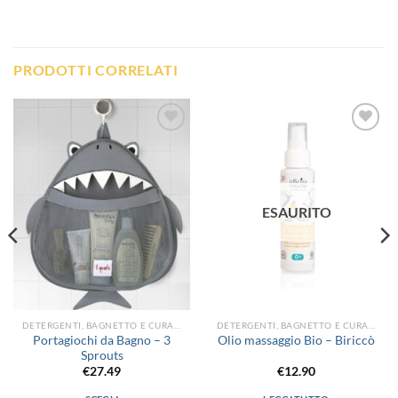
PRODOTTI CORRELATI
Aggiungi
Aggiungi
alla lista
alla lista
dei
dei
desideri
desideri
ESAURITO
DETERGENTI, BAGNETTO E CURA DEL CORPO
DETERGENTI, BAGNETTO E CURA DEL CORPO
Portagiochi da Bagno – 3
Olio massaggio Bio – Biriccò
Sprouts
€
27.49
€
12.90