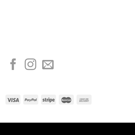
“Obblighi informativi per le erogazioni pubbliche: gli aiuti di Stato e gli aiuti de
minimis ricevuti dalla nostra impresa sono contenuti nel Registro nazionale degli
aiuti di Stato di cui all’art. 52 della L. 234/2012”
I NOSTRI SOCIAL
METODI DI PAGAMENTO
Visa
PayPal
Stripe
MasterCard
Cash