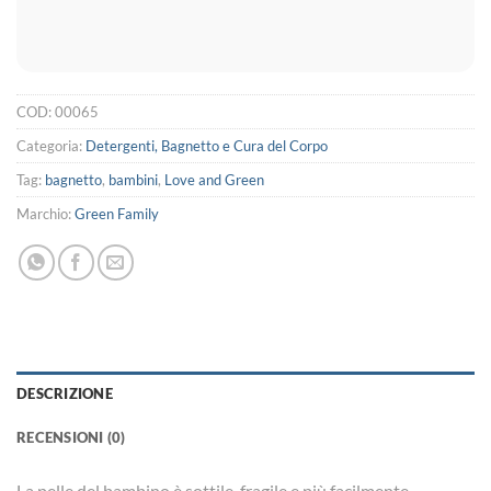
COD:
00065
Categoria:
Detergenti, Bagnetto e Cura del Corpo
Tag:
bagnetto
,
bambini
,
Love and Green
Marchio:
Green Family
DESCRIZIONE
RECENSIONI (0)
La pelle del bambino è sottile, fragile e più facilmente