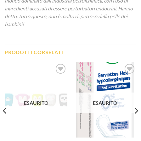
mondo dominato dall’industria petrolchimica, con l’uso di
ingredienti accusati di essere perturbatori endocrini. Hanno
detto: tutto questo, non è molto rispettoso della pelle dei
bambini!
PRODOTTI CORRELATI
Aggiungi
Aggiungi
alla lista
alla lista
dei
dei
desideri
desideri
ESAURITO
ESAURITO