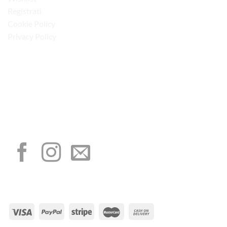
Registrati
Cookie Policy
Privacy Policy
“Obblighi informativi per le erogazioni pubbliche: gli aiuti di Stato e gli aiuti de
minimis ricevuti dalla nostra impresa sono contenuti nel Registro nazionale degli
aiuti di Stato di cui all’art. 52 della L. 234/2012”
I NOSTRI SOCIAL
METODI DI PAGAMENTO