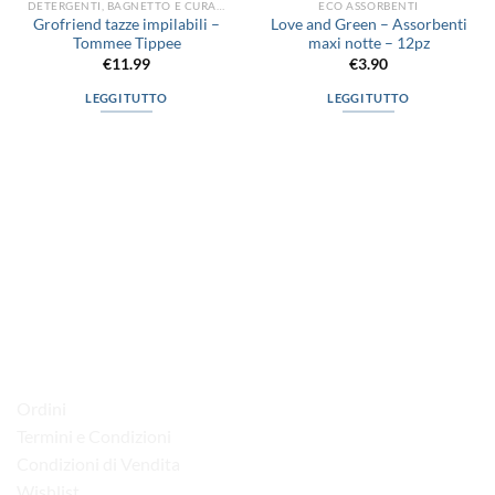
DETERGENTI, BAGNETTO E CURA DEL CORPO
ECO ASSORBENTI
Grofriend tazze impilabili –
Love and Green – Assorbenti
Tommee Tippee
maxi notte – 12pz
€
11.99
€
3.90
LEGGI TUTTO
LEGGI TUTTO
via D.P.Farioli, 2
70015 Noci (Ba)
Tel. 080 4979119
LINK UTILI
Ordini
Termini e Condizioni
Condizioni di Vendita
Wishlist