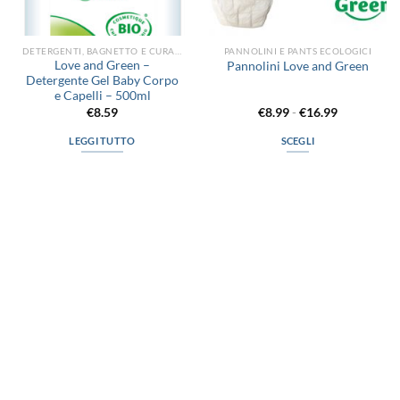
DETERGENTI, BAGNETTO E CURA DEL CORPO
PANNOLINI E PANTS ECOLOGICI
Love and Green –
Pannolini Love and Green
Detergente Gel Baby Corpo
e Capelli – 500ml
Fascia
€
8.59
€
8.99
-
€
16.99
di
prezzo:
LEGGI TUTTO
SCEGLI
da
€8.99
Questo
a
prodotto
€16.99
ha
più
varianti.
Le
opzioni
possono
via D.P.Farioli, 2
essere
70015 Noci (Ba)
scelte
Tel. 080 4979119
nella
pagina
del
LINK UTILI