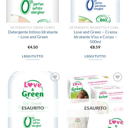
DETERGENTI E CREME CORPO
DETERGENTI, BAGNETTO E CURA DEL CORPO
Detergente Intimo Idratante
Love and Green – Crema
– Love and Green
Idratante Viso e Corpo –
500ml
€
4.50
€
8.59
LEGGI TUTTO
LEGGI TUTTO
Aggiungi
Aggiungi
alla lista
alla lista
dei
dei
desideri
desideri
ESAURITO
ESAURITO