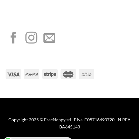
I NOSTRI SOCIAL
METODI DI PAGAMENTO
Visa
PayPal
Stripe
MasterCard
Cash
On
Copyright 2025 © FreeNappy srl- P.Iva IT08716490720 - N.REA
Delivery
BA645143