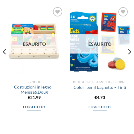
Aggiungi
Aggiungi
alla lista
alla lista
dei
dei
desideri
desideri
ESAURITO
ESAURITO
GIOCHI
DETERGENTI, BAGNETTO E CURA DEL CORPO
Costruzioni in legno –
Colori per il bagnetto – Tinti
Melissa&Doug
€
21.99
€
4.70
LEGGI TUTTO
LEGGI TUTTO