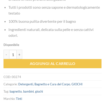
Tutti i prodotti sono senza sapone e dermatologicamente
testato
100% buona pulita divertente per il bagno
Ingredienti naturali, delicata sulla pelle e senza cattivi
odori.
Disponibile
Bagno frizzante - Tinti quantità
AGGIUNGI AL CARRELLO
COD:
00274
Categorie:
Detergenti, Bagnetto e Cura del Corpo
,
GIOCHI
Tag:
bagnetto
,
bambini
,
giochi
Marchio:
Tinti