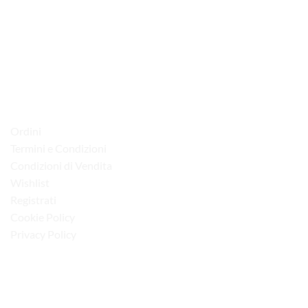
via D.P.Farioli, 2
70015 Noci (Ba)
Tel. 080 4979119
LINK UTILI
Ordini
Termini e Condizioni
Condizioni di Vendita
Wishlist
Registrati
Cookie Policy
Privacy Policy
“Obblighi informativi per le erogazioni pubbliche: gli aiuti di Stato e gli aiuti de
minimis ricevuti dalla nostra impresa sono contenuti nel Registro nazionale degli
aiuti di Stato di cui all’art. 52 della L. 234/2012”