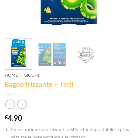
HOME
/
GIOCHI
Bagno frizzante – Tinti
4.90
€
Non contiene conservanti o SLS, è biodegradabile, e priva
di tutte le note profumi allergizzanti