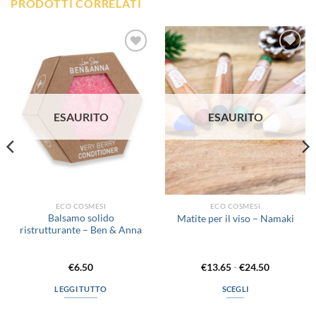
PRODOTTI CORRELATI
Aggiungi
Aggiungi
alla lista
alla lista
dei
dei
desideri
desideri
ESAURITO
ESAURITO
ECO COSMESI
ECO COSMESI
Balsamo solido
Matite per il viso – Namaki
ristrutturante – Ben & Anna
Fascia
€
6.50
€
13.65
-
€
24.50
di
prezzo:
LEGGI TUTTO
SCEGLI
da
€13.65
Questo
a