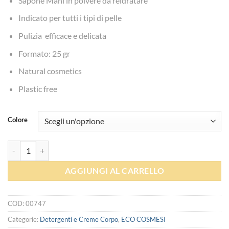
Sapone Mani in polvere da reidratare
Indicato per tutti i tipi di pelle
Pulizia efficace e delicata
Formato: 25 gr
Natural cosmetics
Plastic free
Colore
EcoPowder Sapone Mani in polvere - La Saponaria quantità
AGGIUNGI AL CARRELLO
COD:
00747
Categorie:
Detergenti e Creme Corpo
,
ECO COSMESI