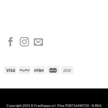
“Obblighi informativi per le erogazioni pubbliche: gli aiuti di Stato e gli aiuti de
minimis ricevuti dalla nostra impresa sono contenuti nel Registro nazionale degli
aiuti di Stato di cui all’art. 52 della L. 234/2012”
I NOSTRI SOCIAL
METODI DI PAGAMENTO
Visa
PayPal
Stripe
MasterCard
Cash
On
Copyright 2025 © FreeNappy srl- P.Iva IT08716490720 - N.REA
Delivery