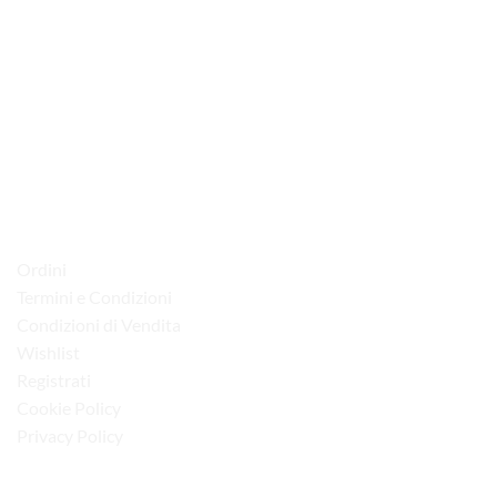
prodotto
€24.50
ha
più
varianti.
Le
via D.P.Farioli, 2
opzioni
possono
70015 Noci (Ba)
essere
Tel. 080 4979119
scelte
nella
LINK UTILI
pagina
del
Ordini
prodotto
Termini e Condizioni
Condizioni di Vendita
Wishlist
Registrati
Cookie Policy
Privacy Policy