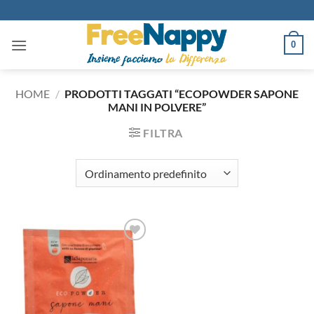
Salta
ai
contenuti
0
HOME
/
PRODOTTI TAGGATI “ECOPOWDER SAPONE
MANI IN POLVERE”
FILTRA
Aggiungi
alla lista
dei
desideri