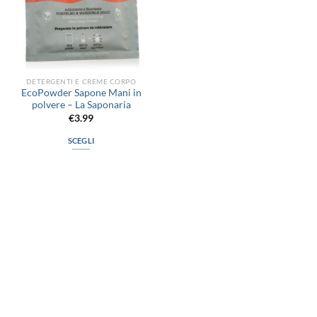
DETERGENTI E CREME CORPO
EcoPowder Sapone Mani in
polvere – La Saponaria
€
3.99
SCEGLI
Questo
prodotto
ha
più
varianti.
Le
opzioni
possono
via D.P.Farioli, 2
essere
70015 Noci (Ba)
scelte
Tel. 080 4979119
nella