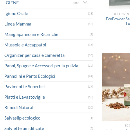
IGIENE
(65)
Igiene Orale
(18)
DETERGENT
EcoPowder Sap
Linea Mamma
– La
(13)
Mangiapannolini e Ricariche
(8)
Mussole e Accappatoi
(16)
Organizer per casa e cameretta
(10)
Panni, Spugne e Accessori per la pulizia
(22)
Pannolini e Pants Ecologici
(24)
Pavimenti e Superfici
(17)
Piatti e Lavastoviglie
(18)
Rimedi Naturali
(20)
Salvaslip ecologico
(1)
EC
Salviette umidificate
(5)