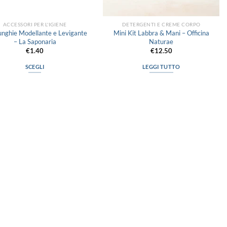
ACCESSORI PER L'IGIENE
DETERGENTI E CREME CORPO
unghie Modellante e Levigante
Mini Kit Labbra & Mani – Officina
– La Saponaria
Naturae
€
1.40
€
12.50
SCEGLI
LEGGI TUTTO
Questo
prodotto
ha
più
varianti.
Le
opzioni
possono
essere
scelte
nella
pagina
del
prodotto