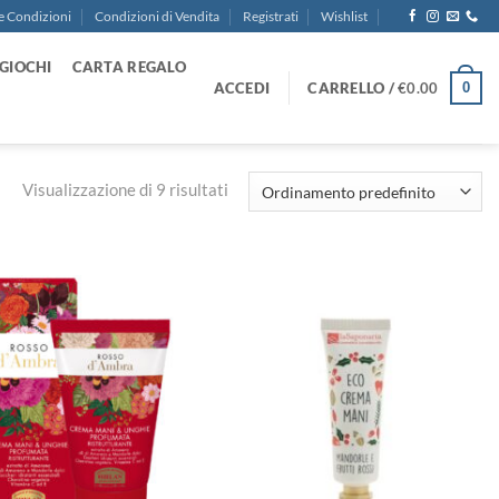
e Condizioni
Condizioni di Vendita
Registrati
Wishlist
GIOCHI
CARTA REGALO
ACCEDI
CARRELLO /
€
0.00
0
Visualizzazione di 9 risultati
Aggiungi
Aggiungi
alla lista
alla lista
dei
dei
desideri
desideri