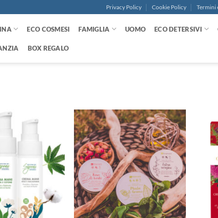
Privacy Policy
Cookie Policy
Termini 
NNA
ECO COSMESI
FAMIGLIA
UOMO
ECO DETERSIVI
ANZIA
BOX REGALO
Aggiungi
Aggiungi
alla lista
alla lista
dei
dei
desideri
desideri