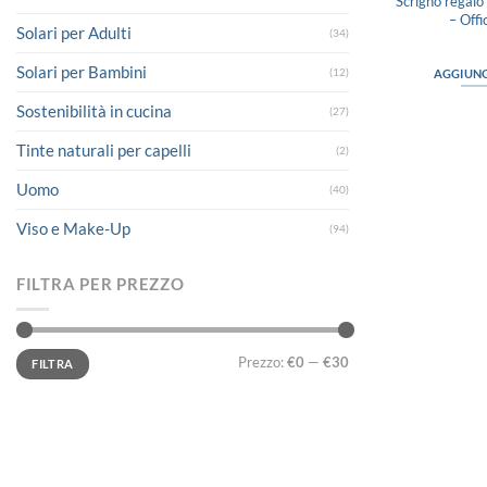
Scrigno regalo
– Off
Solari per Adulti
(34)
Solari per Bambini
(12)
AGGIUNG
Sostenibilità in cucina
(27)
Tinte naturali per capelli
(2)
Uomo
(40)
Viso e Make-Up
(94)
FILTRA PER PREZZO
Prezzo
Prezzo
Prezzo:
€0
—
€30
FILTRA
Min
Max
LINK UTILI