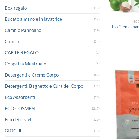
Box regalo
(13)
Bucato a mano e in lavatrice
(17)
EC
Bio Crema mani
Cambio Pannolino
(14)
Capelli
(54)
CARTE REGALO
(1)
Coppetta Mestruale
(5)
Detergenti e Creme Corpo
(88)
Detergenti, Bagnetto e Cura del Corpo
(71)
Eco Assorbenti
(26)
ECO COSMESI
(217)
Eco detersivi
(20)
GIOCHI
(78)