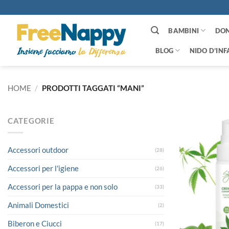
Salta
ai
contenuti
BAMBINI
DO
BLOG
NIDO D’INF
HOME
/
PRODOTTI TAGGATI “MANI”
CATEGORIE
Accessori outdoor
(28)
Accessori per l'igiene
(26)
Accessori per la pappa e non solo
(33)
Animali Domestici
(2)
Biberon e Ciucci
(17)