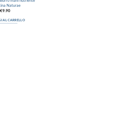
 Burro mani nutriente
icina Naturae
€
9.90
I AL CARRELLO
“Obblighi informativi per le erogazioni
pubbliche: gli aiuti di Stato e gli aiuti de