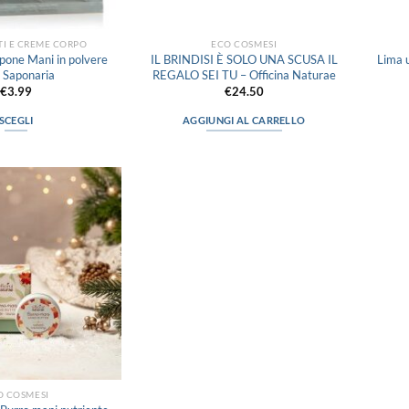
I E CREME CORPO
ECO COSMESI
one Mani in polvere
IL BRINDISI È SOLO UNA SCUSA IL
Lima 
 Saponaria
REGALO SEI TU – Officina Naturae
€
3.99
€
24.50
SCEGLI
AGGIUNGI AL CARRELLO
Questo
prodotto
ha
più
Aggiungi
varianti.
alla lista
Le
dei
desideri
opzioni
possono
essere
scelte
nella
pagina
del
prodotto
O COSMESI