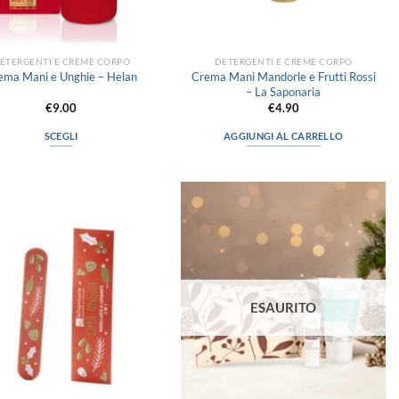
ETERGENTI E CREME CORPO
DETERGENTI E CREME CORPO
Crema Mani Mandorle e Frutti Rossi
ema Mani e Unghie – Helan
– La Saponaria
€
9.00
€
4.90
SCEGLI
AGGIUNGI AL CARRELLO
Questo
prodotto
ha
più
Aggiungi
Aggiungi
varianti.
alla lista
alla lista
Le
dei
dei
desideri
desideri
opzioni
possono
essere
ESAURITO
scelte
nella
pagina
del
prodotto