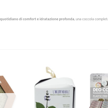
 quotidiano di comfort e idratazione profonda
, una coccola complet
Aggiungi
Aggiungi
alla lista
alla lista
dei
dei
desideri
desideri