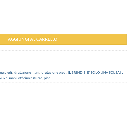
EGALO SEI TU - Officina Naturae quantità
AGGIUNGI AL CARRELLO
ma piedi
,
idratazione mani
,
idratazione piedi
,
IL BRINDISI E' SOLO UNA SCUSA IL
 2025
,
mani
,
officina naturae
,
piedi