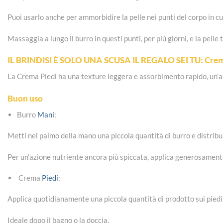
Puoi usarlo anche per ammorbidire la pelle nei punti del corpo in cui 
Massaggia a lungo il burro in questi punti, per più giorni, e la pell
IL BRINDISI È SOLO UNA SCUSA IL REGALO SEI TU: Crem
La Crema Piedi ha una texture leggera e assorbimento rapido, un’az
Buon uso
Burro
Mani
:
Metti nel palmo della mano una piccola quantità di burro e distrib
Per un’azione nutriente ancora più spiccata, applica generosamente i
Crema
Piedi
:
Applica quotidianamente una piccola quantità di prodotto sui piedi 
Ideale dopo il bagno o la doccia.