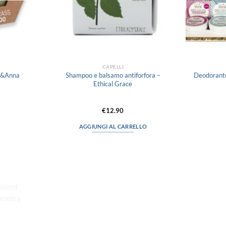
CAPELLI
Shampoo e balsamo antiforfora –
n&Anna
Deodorante
Ethical Grace
€
12.90
AGGIUNGI AL CARRELLO
“Obblighi informativi per le erogazioni
pubbliche: gli aiuti di Stato e gli aiuti de
minimis ricevuti dalla nostra impresa
izioni
sono contenuti nel Registro nazionale
Vendita
degli aiuti di Stato di cui all’art. 52 della
L. 234/2012”