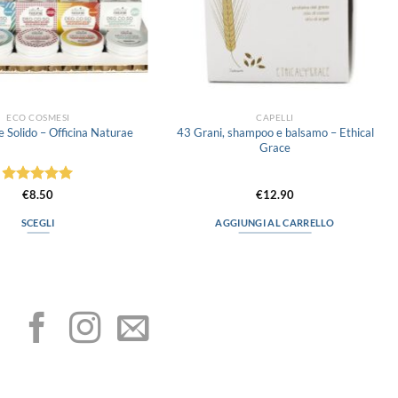
ECO COSMESI
CAPELLI
43 Grani, shampoo e balsamo – Ethical
 Solido – Officina Naturae
Grace
Valutato
5
€
8.50
€
12.90
su 5
SCEGLI
AGGIUNGI AL CARRELLO
Questo
prodotto
I NOSTRI SOCIAL
ha
più
varianti.
Le
opzioni
possono
METODI DI PAGAMENTO
essere