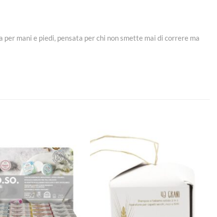
a per mani e piedi, pensata per chi non smette mai di correre ma
Aggiungi
Aggiungi
alla lista
alla lista
dei
dei
desideri
desideri