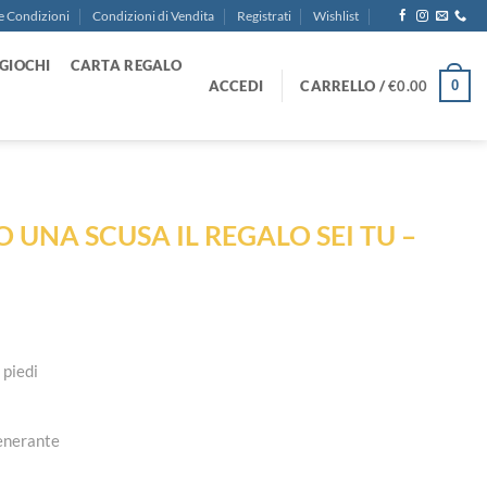
e Condizioni
Condizioni di Vendita
Registrati
Wishlist
GIOCHI
CARTA REGALO
ACCEDI
CARRELLO /
€
0.00
0
LO UNA SCUSA IL REGALO SEI TU –
 piedi
generante