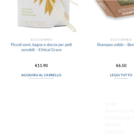
ECO COSMESI
ECO COSMESI
Piccoli semi, bagno e doccia per pelli
Shampoo solido – Be
sensibili – Ethical Grace
€
11.90
€
6.50
AGGIUNGI AL CARRELLO
LEGGI TUTTO
LINK UTILI
Ordini
Termini e Cond
Condizioni di 
via D.P.Farioli, 2
Wishlist
70015 Noci (Ba)
Registrati
Tel. 080 4979119