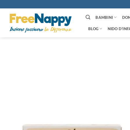
Salta
ai
contenuti
BAMBINI
DO
BLOG
NIDO D’INF