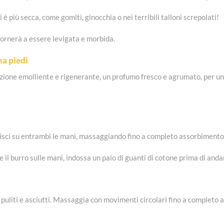
è più secca, come gomiti, ginocchia o nei terribili talloni screpolati!
e tornerà a essere levigata e morbida.
a piedi
ione emolliente e rigenerante, un profumo fresco e agrumato, per una 
uisci su entrambi le mani, massaggiando fino a completo assorbimento
l burro sulle mani, indossa un paio di guanti di cotone prima di andar
puliti e asciutti. Massaggia con movimenti circolari fino a completo a