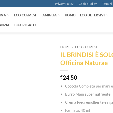
Privacy Policy
Cookie Policy
Termini 
NNA
ECO COSMESI
FAMIGLIA
UOMO
ECO DETERSIVI
ANZIA
BOX REGALO
HOME
/
ECO COSMESI
IL BRINDISI È SO
Aggiungi
Officina Naturae
alla lista
dei
desideri
€
24.50
Coccola Completa per mani e
Burro Mani super nutriente
Crema Piedi emolliente e ri
Formato: 40 ml