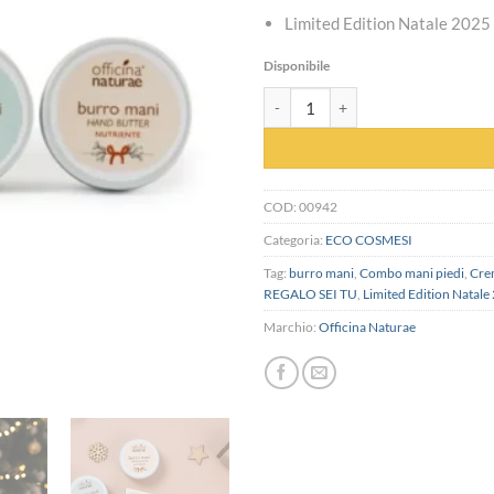
Limited Edition Natale 2025
Disponibile
IL BRINDISI È SOLO UNA SCUSA IL R
COD:
00942
Categoria:
ECO COSMESI
Tag:
burro mani
,
Combo mani piedi
,
Cre
REGALO SEI TU
,
Limited Edition Natale
Marchio:
Officina Naturae