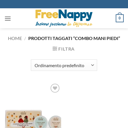
Salta
ai
contenuti
0
HOME
/
PRODOTTI TAGGATI “COMBO MANI PIEDI”
FILTRA
Aggiungi
alla lista
dei
desideri