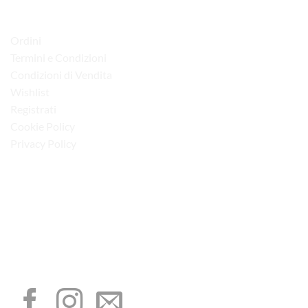
LINK UTILI
Ordini
Termini e Condizioni
Condizioni di Vendita
Wishlist
Registrati
Cookie Policy
Privacy Policy
“Obblighi informativi per le erogazioni pubbliche: gli aiuti di Stato e gli aiuti de
minimis ricevuti dalla nostra impresa sono contenuti nel Registro nazionale degli
aiuti di Stato di cui all’art. 52 della L. 234/2012”
I NOSTRI SOCIAL