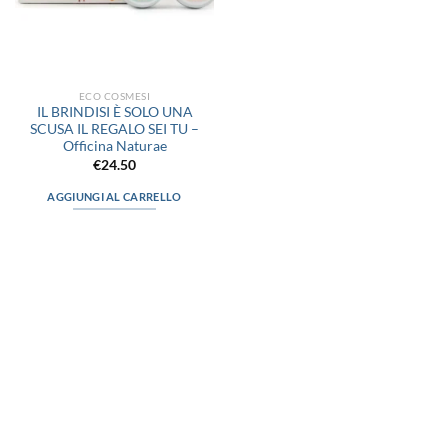
ECO COSMESI
IL BRINDISI È SOLO UNA
SCUSA IL REGALO SEI TU –
Officina Naturae
€
24.50
AGGIUNGI AL CARRELLO
via D.P.Farioli, 2
70015 Noci (Ba)
Tel. 080 4979119