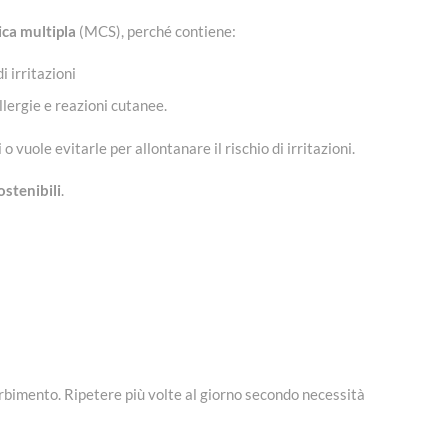
ica multipla
(MCS), perché contiene:
 irritazioni
llergie e reazioni cutanee.
o vuole evitarle per allontanare il rischio di irritazioni.
stenibili
.
rbimento. Ripetere più volte al giorno secondo necessità