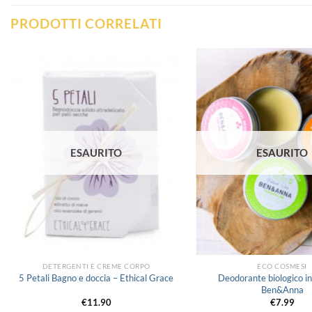
PRODOTTI CORRELATI
Aggiungi
alla lista
dei
desideri
ESAURITO
ESAURITO
DETERGENTI E CREME CORPO
ECO COSMESI
Deodorante biologico i
5 Petali Bagno e doccia – Ethical Grace
Ben&Anna
€
11.90
€
7.99