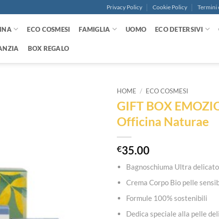
Privacy Policy
Cookie Policy
Termini 
NNA
ECO COSMESI
FAMIGLIA
UOMO
ECO DETERSIVI
ANZIA
BOX REGALO
HOME
/
ECO COSMESI
GIFT BOX EMOZI
Aggiungi
Officina Naturae
alla lista
dei
desideri
€
35.00
Bagnoschiuma Ultra delicat
Crema Corpo Bio pelle sensib
Formule 100% sostenibili
Dedica speciale alla pelle del