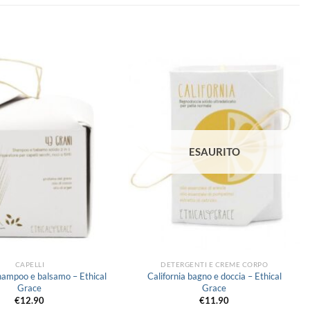
Aggiungi
Aggiungi
alla lista
alla lista
dei
dei
desideri
desideri
ESAURITO
CAPELLI
DETERGENTI E CREME CORPO
hampoo e balsamo – Ethical
California bagno e doccia – Ethical
Grace
Grace
€
12.90
€
11.90