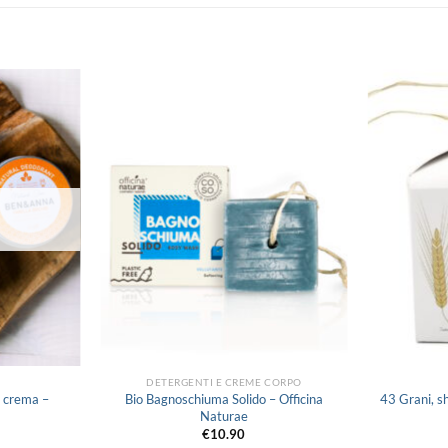
Aggiungi
Aggiungi
alla lista
alla lista
dei
dei
desideri
desideri
DETERGENTI E CREME CORPO
n crema –
Bio Bagnoschiuma Solido – Officina
43 Grani, s
Naturae
€
10.90