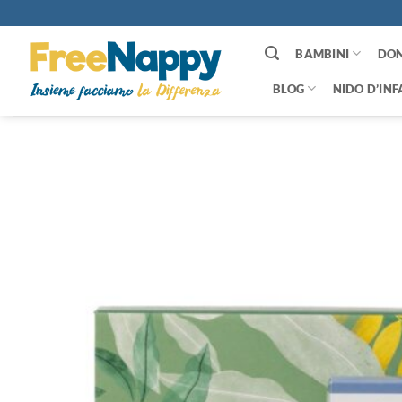
Salta
ai
contenuti
BAMBINI
DO
BLOG
NIDO D’INF