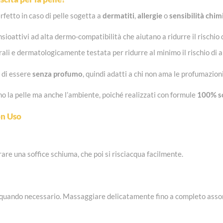
erfetto in caso di pelle sogetta a
dermatiti
,
allergie
o
sensibilità chim
attivi ad alta dermo-compatibilità che aiutano a ridurre il rischio di
li e dermatologicamente testata per ridurre al minimo il rischio di a
à di essere
senza profumo
, quindi adatti a chi non ama le profumazioni 
no la pelle ma anche l’ambiente, poiché realizzati con formule
100% so
n Uso
re una soffice schiuma, che poi si risciacqua facilmente.
 o quando necessario. Massaggiare delicatamente fino a completo asso