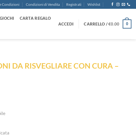
e Condizioni
Condizioni di Vendita
Registrati
Wishlist
GIOCHI
CARTA REGALO
ACCEDI
CARRELLO /
€
0.00
0
ONI DA RISVEGLIARE CON CURA –
o
ile
icata