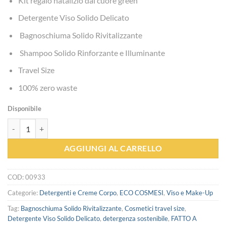
Kit regalo natalizio dal cuore green
Detergente Viso Solido Delicato
Bagnoschiuma Solido Rivitalizzante
Shampoo Solido Rinforzante e Illuminante
Travel Size
100% zero waste
Disponibile
FATTO A MANO E DONATO CON IL CUORE - Officina Naturae quanti
AGGIUNGI AL CARRELLO
COD:
00933
Categorie:
Detergenti e Creme Corpo
,
ECO COSMESI
,
Viso e Make-Up
Tag:
Bagnoschiuma Solido Rivitalizzante
,
Cosmetici travel size
,
Detergente Viso Solido Delicato
,
detergenza sostenibile
,
FATTO A