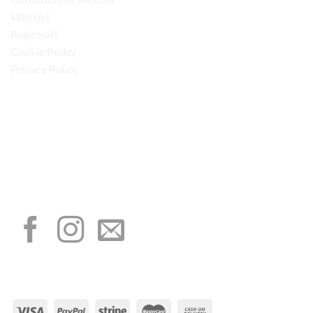
Wishlist
Registrati
Cookie Policy
Privacy Policy
“Obblighi informativi per le erogazioni pubbliche: gli aiuti di Stato e gli aiuti de
minimis ricevuti dalla nostra impresa sono contenuti nel Registro nazionale degli
aiuti di Stato di cui all’art. 52 della L. 234/2012”
I NOSTRI SOCIAL
METODI DI PAGAMENTO