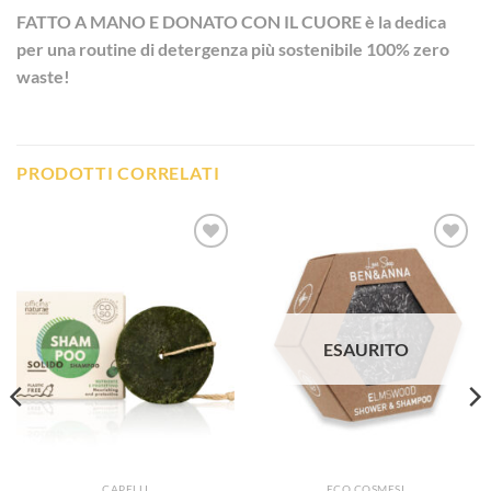
FATTO A MANO E DONATO CON IL CUORE è la d
edica
per una routine di detergenza più sostenibile 100% zero
waste!
PRODOTTI CORRELATI
Aggiungi
Aggiungi
alla lista
alla lista
dei
dei
desideri
desideri
ESAURITO
CAPELLI
ECO COSMESI