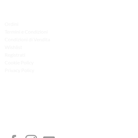
LINK UTILI
Ordini
Termini e Condizioni
Condizioni di Vendita
Wishlist
Registrati
Cookie Policy
Privacy Policy
“Obblighi informativi per le erogazioni pubbliche: gli aiuti di Stato e gli aiuti de
minimis ricevuti dalla nostra impresa sono contenuti nel Registro nazionale degli
aiuti di Stato di cui all’art. 52 della L. 234/2012”
I NOSTRI SOCIAL