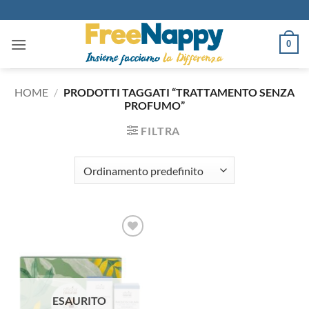
Salta
ai
contenuti
0
HOME
/
PRODOTTI TAGGATI “TRATTAMENTO SENZA
PROFUMO”
FILTRA
Aggiungi
alla lista
dei
desideri
ESAURITO