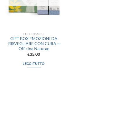
ECO COSMESI
GIFT BOX EMOZIONI DA
RISVEGLIARE CON CURA –
Officina Naturae
€
35.00
LEGGI TUTTO
via D.P.Farioli, 2
70015 Noci (Ba)
Tel. 080 4979119