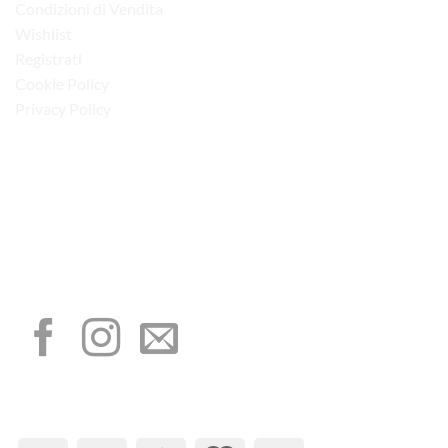
Condizioni di Vendita
Wishlist
Registrati
Cookie Policy
Privacy Policy
“Obblighi informativi per le erogazioni pubbliche: gli aiuti di Stato e gli aiuti de
minimis ricevuti dalla nostra impresa sono contenuti nel Registro nazionale degli
aiuti di Stato di cui all’art. 52 della L. 234/2012”
I NOSTRI SOCIAL
METODI DI PAGAMENTO