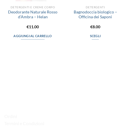
DETERGENTI E CREME CORPO
DETERGENTI
Deodorante Naturale Rosso
Bagnodoccia biologico –
d’Ambra – Helan
Officina dei Saponi
€
11.00
€
8.00
AGGIUNGI AL CARRELLO
SCEGLI
Questo
prodotto
ha
più
varianti.
Le
via D.P.Farioli, 2
opzioni
possono
70015 Noci (Ba)
essere
Tel. 080 4979119
scelte
nella
LINK UTILI
pagina
del
Ordini
prodotto
Termini e Condizioni