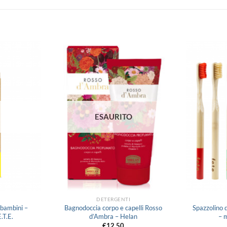
Aggiungi
Aggiungi
alla lista
alla lista
dei
dei
desideri
desideri
ESAURITO
DETERGENTI
 bambini –
Bagnodoccia corpo e capelli Rosso
Spazzolino 
.T.E.
d’Ambra – Helan
– m
€
12.50