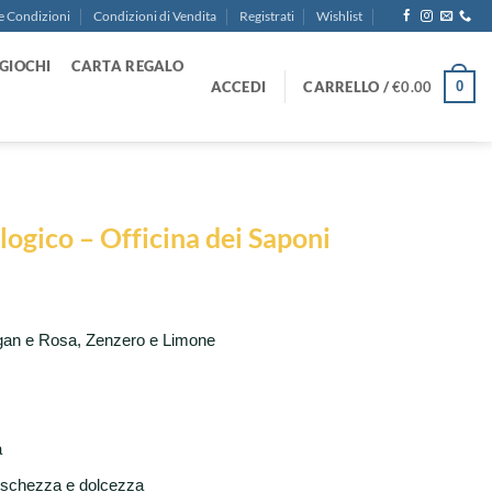
e Condizioni
Condizioni di Vendita
Registrati
Wishlist
GIOCHI
CARTA REGALO
ACCEDI
CARRELLO /
€
0.00
0
ogico – Officina dei Saponi
gan e Rosa, Zenzero e Limone
a
eschezza e dolcezza