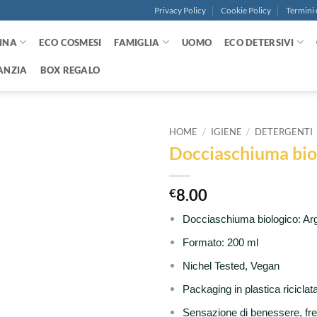
Privacy Policy
Cookie Policy
Termini 
NNA
ECO COSMESI
FAMIGLIA
UOMO
ECO DETERSIVI
ANZIA
BOX REGALO
HOME
/
IGIENE
/
DETERGENTI
Docciaschiuma biol
Aggiungi
alla lista
dei
€
8.00
desideri
Docciaschiuma biologico: Ar
Formato: 200 ml
Nichel Tested, Vegan
Packaging in plastica riciclat
Sensazione di benessere, fr