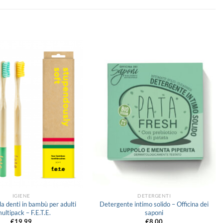
Aggiungi
Aggiungi
alla lista
alla lista
dei
dei
desideri
desideri
IGIENE
DETERGENTI
da denti in bambù per adulti
Detergente intimo solido – Officina dei
ultipack – F.E.T.E.
saponi
€
19.99
€
8.00