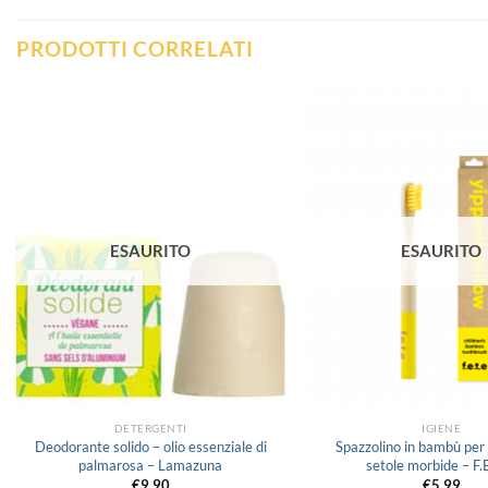
PRODOTTI CORRELATI
Aggiungi
alla lista
dei
desideri
ESAURITO
ESAURITO
DETERGENTI
IGIENE
Deodorante solido – olio essenziale di
Spazzolino in bambù per
palmarosa – Lamazuna
setole morbide – F.E
€
9.90
€
5.99