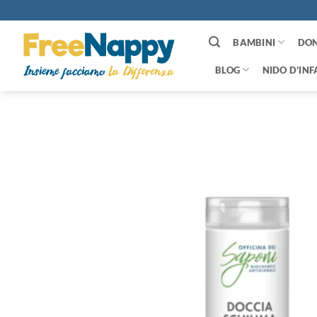
Salta
ai
contenuti
BAMBINI
DO
BLOG
NIDO D’INF