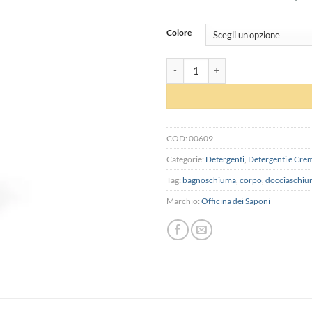
Colore
Docciaschiuma biologico - Officina 
COD:
00609
Categorie:
Detergenti
,
Detergenti e Cre
Tag:
bagnoschiuma
,
corpo
,
docciaschiu
Marchio:
Officina dei Saponi