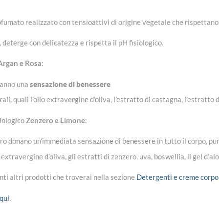
fumato realizzato con tensioattivi di origine vegetale che rispettano 
, deterge con delicatezza e rispetta il pH fisiologico.
Argan e Rosa
:
eranno una
sensazione di benessere
i, quali l’olio extravergine d’oliva, l’estratto di castagna, l’estratto di 
biologico
Zenzero e Limone
:
edro donano un’immediata sensazione di benessere in tutto il corpo, pur
extravergine d’oliva, gli estratti di zenzero, uva, boswellia, il gel d’al
nti altri prodotti che troverai nella sezione
Detergenti e creme corpo
qui
.