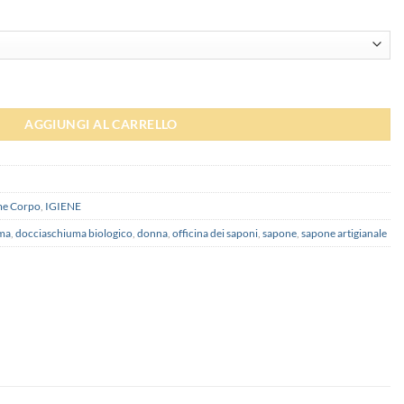
dei Saponi quantità
AGGIUNGI AL CARRELLO
me Corpo
,
IGIENE
ma
,
docciaschiuma biologico
,
donna
,
officina dei saponi
,
sapone
,
sapone artigianale