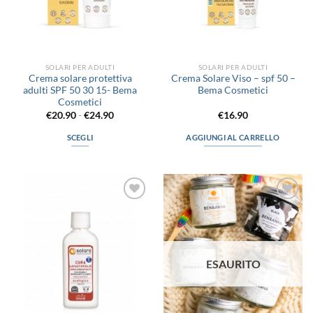
SOLARI PER ADULTI
SOLARI PER ADULTI
Crema solare protettiva
Crema Solare Viso – spf 50 –
adulti SPF 50 30 15- Bema
Bema Cosmetici
Cosmetici
Fascia
€
20.90
-
€
24.90
€
16.90
di
prezzo:
SCEGLI
AGGIUNGI AL CARRELLO
da
€20.90
Questo
a
prodotto
€24.90
ha
più
Aggiungi
Aggiungi
varianti.
alla lista
alla lista
Le
dei
dei
desideri
desideri
opzioni
possono
ESAURITO
essere
scelte
nella