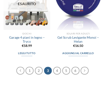
possono
possono
ESAURITO
essere
essere
scelte
scelte
nella
nella
pagina
pagina
del
del
prodotto
prodotto
GIOCHI
SOLARI PER ADULTI
Garage 4 piani in legno –
Gel Scrub Levigante Monoï –
Tryco
Helan
€
58.99
€
16.50
LEGGI TUTTO
AGGIUNGI AL CARRELLO
1
2
3
4
5
6
via D.P.Farioli, 2