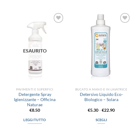
Aggiungi
Aggiungi
alla lista
alla lista
dei
dei
desideri
desideri
ESAURITO
PAVIMENTI E SUPERFICI
BUCATO A MANO E IN LAVATRICE
Detergente Spray
Detersivo Liquido Eco-
Igienizzante – Officina
Biologico – Solara
Naturae
Fascia
€
8.50
€
5.30
-
€
22.90
di
prezzo:
LEGGI TUTTO
SCEGLI
da
€5.30
Questo
a
prodotto
€22.90