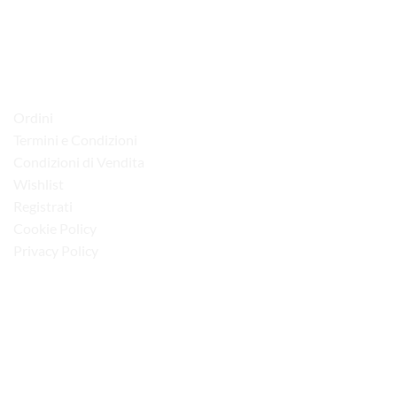
70015 Noci (Ba)
Tel. 080 4979119
LINK UTILI
Ordini
Termini e Condizioni
Condizioni di Vendita
Wishlist
Registrati
Cookie Policy
Privacy Policy
“Obblighi informativi per le erogazioni pubbliche: gli aiuti di Stato e gli aiuti de
minimis ricevuti dalla nostra impresa sono contenuti nel Registro nazionale degli
aiuti di Stato di cui all’art. 52 della L. 234/2012”