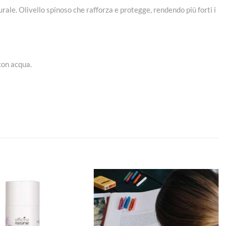
urale. Olivello spinoso che rafforza e protegge, rendendo più forti i
 con acqua.
Aggiungi
Aggiungi
alla lista
alla lista
dei
dei
desideri
desideri