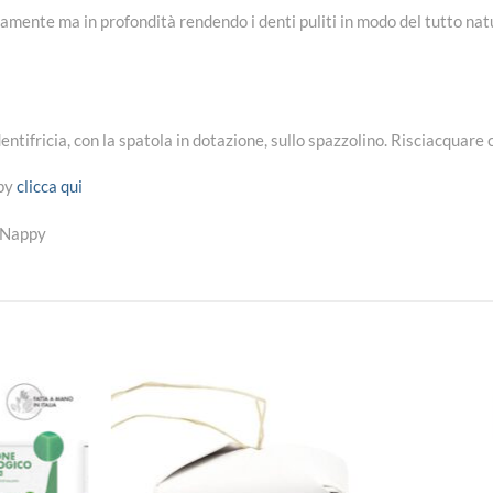
atamente ma in profondità rendendo i denti puliti in modo del tutto nat
entifricia, con la spatola in dotazione, sullo spazzolino. Risciacquare
ppy
clicca qui
eeNappy
Aggiungi
Aggiungi
alla lista
alla lista
dei
dei
desideri
desideri