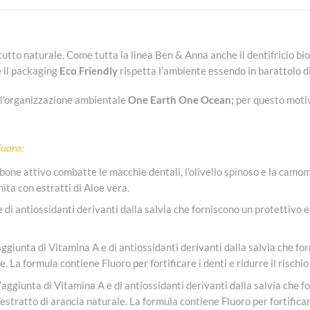
tutto naturale. Come tutta la linea Ben & Anna anche il dentifricio bio
e il packaging
Eco Friendly
rispetta l’ambiente essendo in barattolo di
 l’organizzazione ambientale
One Earth One Ocean;
per questo motivo
luoro:
carbone attivo combatte le macchie dentali, l’olivello spinoso e la cam
ita con estratti di Aloe vera.
i antiossidanti derivanti dalla salvia che forniscono un protettivo ed a
ggiunta di Vitamina A e di antiossidanti derivanti dalla salvia che forn
e. La formula contiene Fluoro per fortificare i denti e ridurre il rischio
’aggiunta di Vitamina A e di antiossidanti derivanti dalla salvia che fo
’estratto di arancia naturale. La formula contiene Fluoro per fortificare 