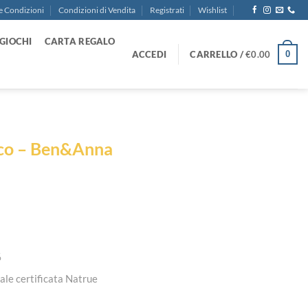
e Condizioni
Condizioni di Vendita
Registrati
Wishlist
GIOCHI
CARTA REGALO
ACCEDI
CARRELLO /
€
0.00
0
gico – Ben&Anna
%
ale certificata Natrue