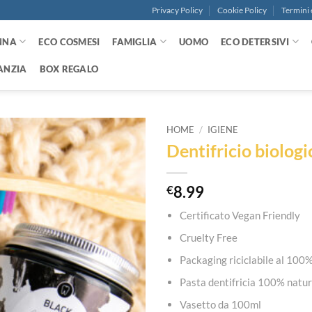
Privacy Policy
Cookie Policy
Termini 
NNA
ECO COSMESI
FAMIGLIA
UOMO
ECO DETERSIVI
ANZIA
BOX REGALO
HOME
/
IGIENE
Dentifricio biolo
Aggiungi
alla lista
dei
€
8.99
desideri
Certificato Vegan Friendly
Cruelty Free
Packaging riciclabile al 100
Pasta dentifricia 100% natur
Vasetto da 100ml