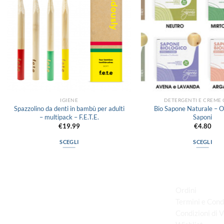
IGIENE
DETERGENTI E CREME
Spazzolino da denti in bambù per adulti
Bio Sapone Naturale – Of
– multipack – F.E.T.E.
Saponi
€
19.99
€
4.80
SCEGLI
SCEGLI
Questo
Questo
prodotto
prodott
LINK UTILI
ha
ha
più
più
Ordini
varianti.
varianti
Termini e Cond
Le
Le
Condizioni di 
via D.P.Farioli, 2
opzioni
opzioni