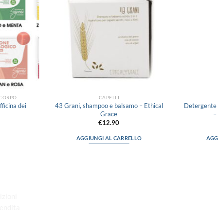
 CORPO
CAPELLI
ficina dei
43 Grani, shampoo e balsamo – Ethical
Detergente I
Grace
–
€
12.90
AGGIUNGI AL CARRELLO
AGG
o
“Obblighi informativi per le erogazioni
pubbliche: gli aiuti di Stato e gli aiuti de
.
minimis ricevuti dalla nostra impresa
izioni
sono contenuti nel Registro nazionale
Vendita
degli aiuti di Stato di cui all’art. 52 della