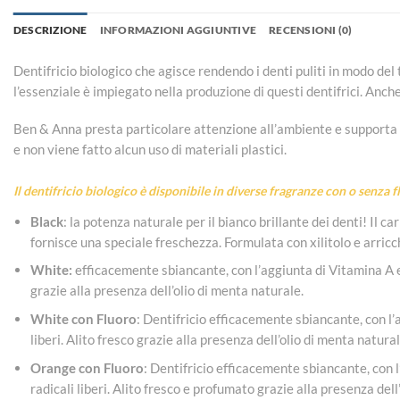
DESCRIZIONE
INFORMAZIONI AGGIUNTIVE
RECENSIONI (0)
Dentifricio biologico che agisce rendendo i denti puliti in modo del 
l’essenziale è impiegato nella produzione di questi dentifrici. Anch
Ben & Anna presta particolare attenzione all’ambiente e supporta
e non viene fatto alcun uso di materiali plastici.
Il dentifricio biologico è disponibile in diverse fragranze
con o senza f
Black
: la potenza naturale per il bianco brillante dei denti! Il 
fornisce una speciale freschezza. Formulata con xilitolo e arricch
White:
efficacemente sbiancante, con l’aggiunta di Vitamina A e d
grazie alla presenza dell’olio di menta naturale.
White con Fluoro
: Dentifricio efficacemente sbiancante, con l’a
liberi. Alito fresco grazie alla presenza dell’olio di menta natural
Orange con Fluoro
: Dentifricio efficacemente sbiancante, con l
radicali liberi. Alito fresco e profumato grazie alla presenza dell