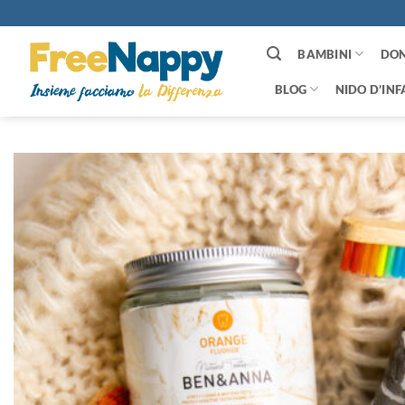
Salta
ai
contenuti
BAMBINI
DO
BLOG
NIDO D’INF