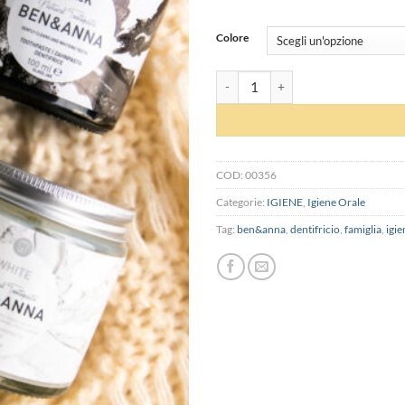
Colore
Dentifricio biologico - Ben&Anna qu
COD:
00356
Categorie:
IGIENE
,
Igiene Orale
Tag:
ben&anna
,
dentifricio
,
famiglia
,
igie