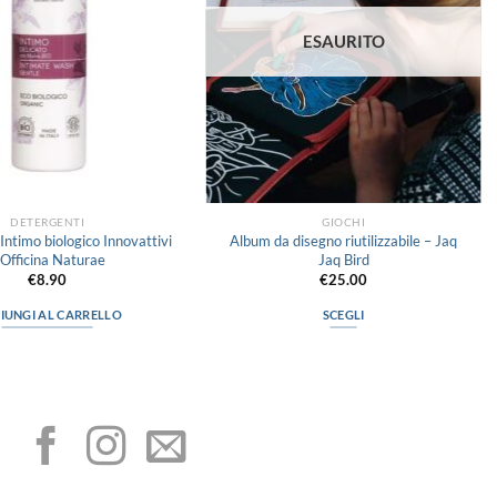
ESAURITO
DETERGENTI
GIOCHI
ntimo biologico Innovattivi
Album da disegno riutilizzabile – Jaq
 Officina Naturae
Jaq Bird
€
8.90
€
25.00
IUNGI AL CARRELLO
SCEGLI
Questo
prodotto
I NOSTRI SOCIAL
ha
più
varianti.
Le
opzioni