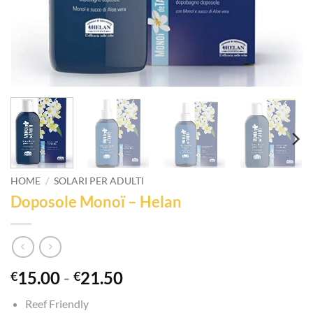
HOME
/
SOLARI PER ADULTI
Doposole Monoï – Helan
Fascia
15.00
-
21.50
€
€
di
Reef Friendly
prezzo: