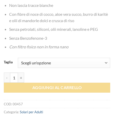
da
Non lascia tracce bianche
€15.00
Con fibre di noce di cocco, aloe vera succo, burro di karitè
a
e olii di mandorle dolci e crusca di riso
€21.50
Senza petrolati, siliconi, olii minerali, lanoline e PEG
Senza Benzofenone-3
Con filtro fisico non in forma nano
Taglia
Doposole Monoï - Helan quantità
AGGIUNGI AL CARRELLO
COD:
00457
Categoria:
Solari per Adulti