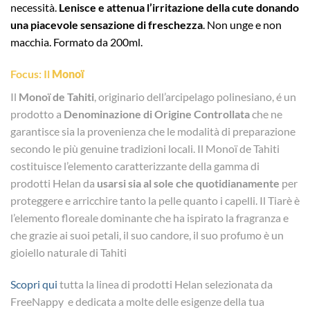
necessità.
Lenisce e attenua l’irritazione della cute donando
una piacevole sensazione di freschezza
. Non unge e non
macchia. Formato da 200ml.
Focus: Il
Monoï
Il
Monoï de Tahiti
, originario dell’arcipelago polinesiano, é un
prodotto a
Denominazione di Origine Controllata
che ne
garantisce sia la provenienza che le modalità di preparazione
secondo le più genuine tradizioni locali.
Il Monoï de Tahiti
costituisce l’elemento caratterizzante della gamma di
prodotti Helan da
usarsi sia al sole che quotidianamente
per
proteggere e arricchire tanto la pelle quanto i capelli. Il Tiarè è
l’elemento floreale dominante che ha ispirato la fragranza e
che grazie ai suoi petali, il suo candore, il suo profumo è un
gioiello naturale di Tahiti
Scopri qui
tutta la linea di prodotti Helan selezionata da
FreeNappy e dedicata a molte delle esigenze della tua