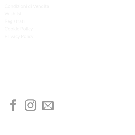
Condizioni di Vendita
Wishlist
Registrati
Cookie Policy
Privacy Policy
“Obblighi informativi per le erogazioni pubbliche: gli aiuti di Stato e gli aiuti de
minimis ricevuti dalla nostra impresa sono contenuti nel Registro nazionale degli
aiuti di Stato di cui all’art. 52 della L. 234/2012”
I NOSTRI SOCIAL
METODI DI PAGAMENTO