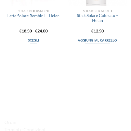
SOLARI PER BAMBINI
SOLARI PER ADULTI
Stick Solare Colorato –
Latte Solare Bambini – Helan
Helan
Fascia
€
18.50
-
€
24.00
€
12.50
di
prezzo:
SCEGLI
AGGIUNGI AL CARRELLO
da
€18.50
Questo
a
prodotto
€24.00
ha
più
varianti.
Le
via D.P.Farioli, 2
opzioni
possono
70015 Noci (Ba)
essere
Tel. 080 4979119
scelte
nella
LINK UTILI
pagina
del
Ordini
prodotto
Termini e Condizioni