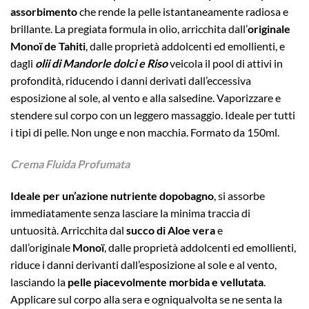
assorbimento
che rende la pelle istantaneamente radiosa e
brillante. La pregiata formula in olio, arricchita dall’
originale
Monoï de Tahiti
, dalle proprietà addolcenti ed emollienti, e
dagli
olii di Mandorle dolci e Riso
veicola il pool di attivi in
profondità, riducendo i danni derivati dall’eccessiva
esposizione al sole, al vento e alla salsedine. Vaporizzare e
stendere sul corpo con un leggero massaggio. Ideale per tutti
i tipi di pelle. Non unge e non macchia. Formato da 150ml.
Crema Fluida Profumata
Ideale per un’azione nutriente dopobagno
, si assorbe
immediatamente senza lasciare la minima traccia di
untuosità.
Arricchita dal
succo di Aloe vera
e
dall’originale
Monoï
, dalle proprietà addolcenti ed emollienti,
riduce i danni derivanti dall’esposizione al sole e al vento,
lasciando la
pelle piacevolmente morbida e vellutata
.
Applicare sul corpo alla sera e ogniqualvolta se ne senta la