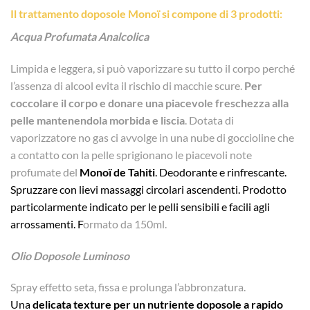
Il trattamento doposole Monoï si compone di 3 prodotti:
Acqua Profumata Analcolica
Limpida e leggera, si può vaporizzare su tutto il corpo perché
l’assenza di alcool evita il rischio di macchie scure.
Per
coccolare il corpo e donare una piacevole freschezza alla
pelle mantenendola morbida e liscia
. Dotata di
vaporizzatore no gas ci avvolge in una nube di goccioline che
a contatto con la pelle sprigionano le piacevoli note
profumate del
Monoï de Tahiti
. Deodorante e rinfrescante.
Spruzzare con lievi massaggi circolari ascendenti. Prodotto
particolarmente indicato per le pelli sensibili e facili agli
arrossamenti. F
ormato da 150ml.
Olio Doposole Luminoso
Spray effetto seta, fissa e prolunga l’abbronzatura.
Una
delicata texture per un nutriente doposole a rapido