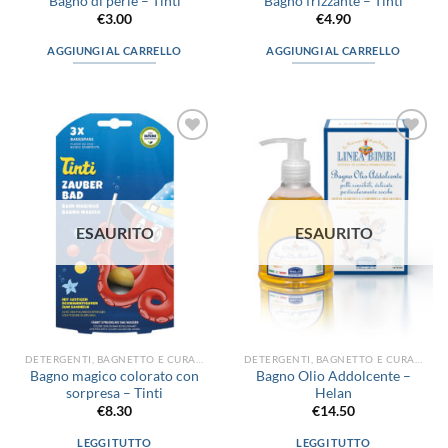
Bagno di perle – Tinti
Bagno frizzante – Tinti
€
3.00
€
4.90
AGGIUNGI AL CARRELLO
AGGIUNGI AL CARRELLO
Aggiungi
Aggiungi
alla lista
alla lista
dei
dei
desideri
desideri
ESAURITO
ESAURITO
DETERGENTI, BAGNETTO E CURA DEL CORPO
DETERGENTI, BAGNETTO E CURA DEL CORPO
Bagno magico colorato con
Bagno Olio Addolcente –
sorpresa – Tinti
Helan
€
8.30
€
14.50
LEGGI TUTTO
LEGGI TUTTO