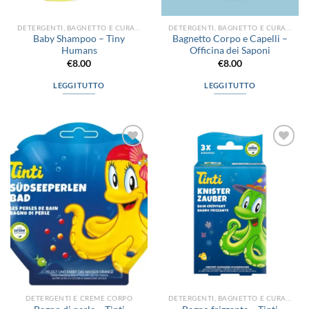
DETERGENTI, BAGNETTO E CURA DEL CORPO
DETERGENTI, BAGNETTO E CURA DEL CORPO
Baby Shampoo – Tiny
Bagnetto Corpo e Capelli –
Humans
Officina dei Saponi
€
8.00
€
8.00
LEGGI TUTTO
LEGGI TUTTO
Aggiungi
Aggiungi
alla lista
alla lista
dei
dei
desideri
desideri
DETERGENTI E CREME CORPO
DETERGENTI, BAGNETTO E CURA DEL CORPO