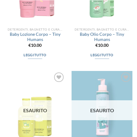
DETERGENTI, BAGNETTO E CURA DEL CORPO
DETERGENTI, BAGNETTO E CURA DEL CORPO
Baby Lozione Corpo – Tiny
Baby Olio Corpo – Tiny
Humans
Humans
€
10.00
€
10.00
LEGGI TUTTO
LEGGI TUTTO
Aggiungi
Aggiungi
alla lista
alla lista
dei
dei
desideri
desideri
ESAURITO
ESAURITO