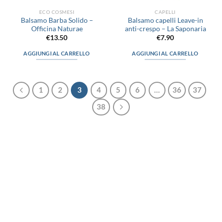
ECO COSMESI
CAPELLI
Balsamo Barba Solido –
Balsamo capelli Leave-in
Officina Naturae
anti-crespo – La Saponaria
€
13.50
€
7.90
AGGIUNGI AL CARRELLO
AGGIUNGI AL CARRELLO
1
2
3
4
5
6
…
36
37
38
via D.P.Farioli, 2
70015 Noci (Ba)
Tel. 080 4979119