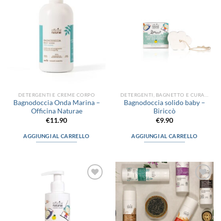
alla lista
alla lista
dei
dei
desideri
desideri
DETERGENTI E CREME CORPO
DETERGENTI, BAGNETTO E CURA DEL CORPO
Bagnodoccia Onda Marina –
Bagnodoccia solido baby –
Officina Naturae
Biriccò
€
11.90
€
9.90
AGGIUNGI AL CARRELLO
AGGIUNGI AL CARRELLO
Aggiungi
Aggiungi
alla lista
alla lista
dei
dei
desideri
desideri