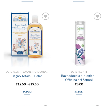
Aggiungi
Aggiungi
alla lista
alla lista
dei
dei
desideri
desideri
DETERGENTI, BAGNETTO E CURA DEL CORPO
DETERGENTI
Bagnodoccia biologico –
Bagno Totale – Helan
Officina dei Saponi
Fascia
€
12.50
-
€
19.50
€
8.00
di
prezzo:
SCEGLI
SCEGLI
da
€12.50
Questo
Questo
a
prodotto
prodotto
€19.50