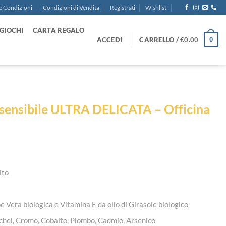
e Condizioni
Condizioni di Vendita
Registrati
Wishlist
GIOCHI
CARTA REGALO
ACCEDI
CARRELLO /
€
0.00
0
 sensibile ULTRA DELICATA – Officina
ito
e Vera biologica e Vitamina E da olio di Girasole biologico
Nichel, Cromo, Cobalto, Piombo, Cadmio, Arsenico