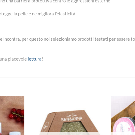
eano una barriera protettiva contro le aggressioni esterne
tegge la pelle e ne migliora l’elasticità
e incontra, per questo noi selezioniamo prodotti testati per essere tot
r una piacevole
lettura
!
Aggiungi
Aggiungi
alla lista
alla lista
dei
dei
desideri
desideri