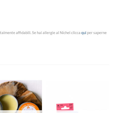
almente affidabili. Se hai allergie al Nichel clicca
qui
per saperne
Aggiungi
Aggiungi
alla lista
alla lista
dei
dei
desideri
desideri