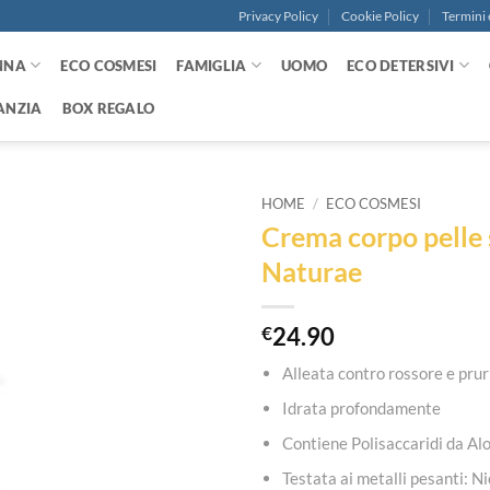
Privacy Policy
Cookie Policy
Termini 
NNA
ECO COSMESI
FAMIGLIA
UOMO
ECO DETERSIVI
ANZIA
BOX REGALO
HOME
/
ECO COSMESI
Crema corpo pelle
Aggiungi
Naturae
alla lista
dei
desideri
€
24.90
Alleata contro rossore e prur
Idrata profondamente
Contiene Polisaccaridi da Alo
Testata ai metalli pesanti: 