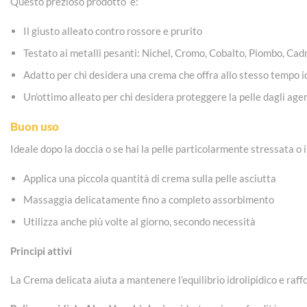
Questo prezioso prodotto è:
Il giusto alleato contro rossore e prurito
Testato ai metalli pesanti: Nichel, Cromo, Cobalto, Piombo, Cad
Adatto per chi desidera una crema che offra allo stesso tempo 
Un’ottimo alleato per chi desidera proteggere la pelle dagli agent
Buon uso
Ideale dopo la doccia o se hai la pelle particolarmente stressata o 
Applica una piccola quantità di crema sulla pelle asciutta
Massaggia delicatamente fino a completo assorbimento
Utilizza anche più volte al giorno, secondo necessità
Principi attivi
La Crema delicata aiuta a mantenere l’equilibrio idrolipidico e raffo