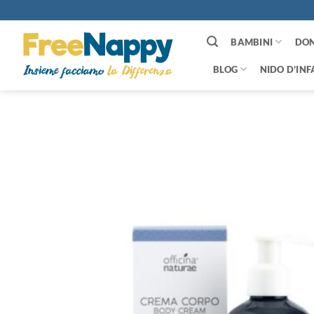
Salta
ai
contenuti
BAMBINI
DO
BLOG
NIDO D’INF