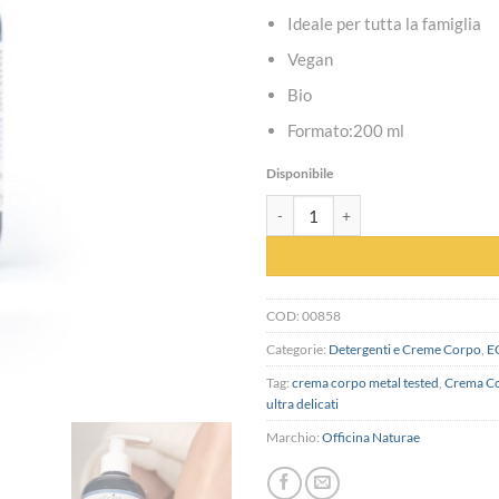
Ideale per tutta la famiglia
Vegan
Bio
Formato:200 ml
Disponibile
Crema corpo pelle sensibile ULTRA 
COD:
00858
Categorie:
Detergenti e Creme Corpo
,
E
Tag:
crema corpo metal tested
,
Crema Cor
ultra delicati
Marchio:
Officina Naturae