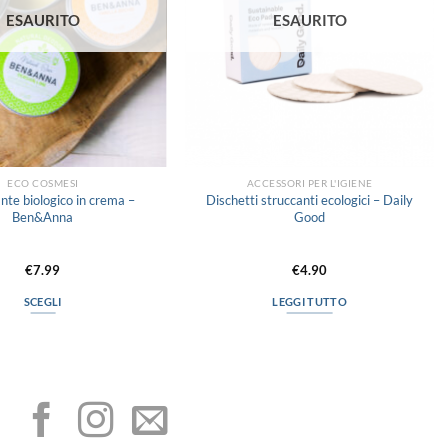
ESAURITO
ESAURITO
ECO COSMESI
ACCESSORI PER L'IGIENE
te biologico in crema –
Dischetti struccanti ecologici – Daily
Ben&Anna
Good
€
7.99
€
4.90
SCEGLI
LEGGI TUTTO
Questo
prodotto
I NOSTRI SOCIAL
ha
più
varianti.
Le