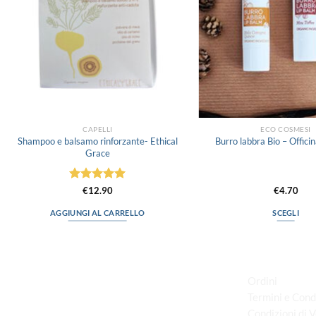
CAPELLI
ECO COSMESI
Shampoo e balsamo rinforzante- Ethical
Burro labbra Bio – Offic
Grace
Valutato
5
€
12.90
€
4.70
su 5
AGGIUNGI AL CARRELLO
SCEGLI
Questo
prodott
LINK UTILI
ha
più
Ordini
varianti
Termini e Cond
Le
Condizioni di 
via D.P.Farioli, 2