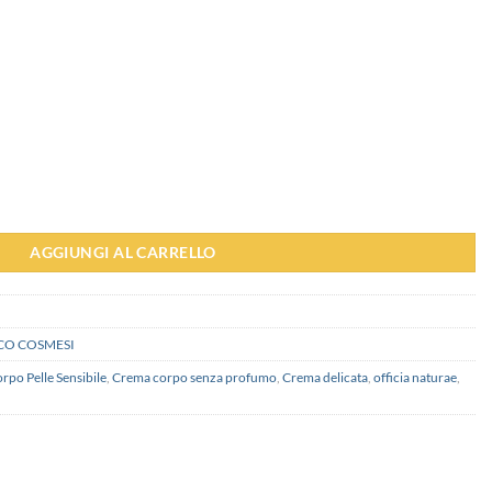
DELICATA - Officina Naturae quantità
AGGIUNGI AL CARRELLO
CO COSMESI
po Pelle Sensibile
,
Crema corpo senza profumo
,
Crema delicata
,
officia naturae
,