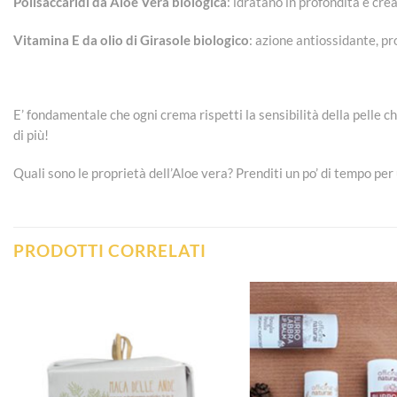
Polisaccaridi da Aloe Vera biologica
: idratano in profondità e cr
Vitamina E da olio di Girasole biologico
: azione antiossidante, pro
E’ fondamentale che ogni crema rispetti la sensibilità della pelle ch
di più!
Quali sono le proprietà dell’Aloe vera? Prenditi un po’ di tempo pe
PRODOTTI CORRELATI
Aggiungi
alla lista
dei
desideri