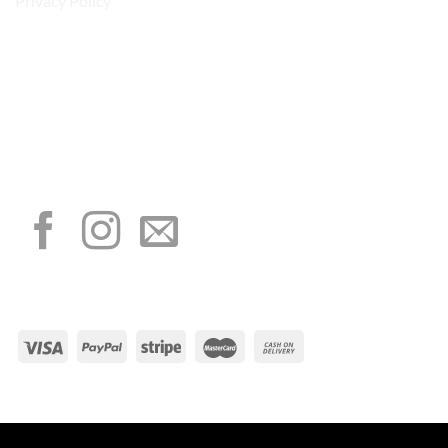
Privacy Policy
“Obblighi informativi per le erogazioni pubbliche: gli aiuti di Stato e gli aiuti de
minimis ricevuti dalla nostra impresa sono contenuti nel Registro nazionale degli
aiuti di Stato di cui all’art. 52 della L. 234/2012”
I NOSTRI SOCIAL
METODI DI PAGAMENTO