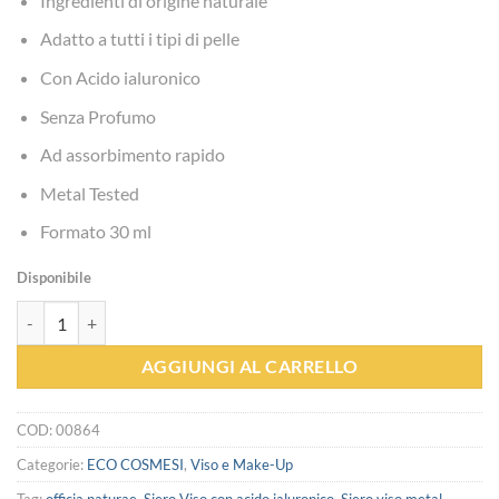
Ingredienti di origine naturale
originale
attuale
era:
è:
Adatto a tutti i tipi di pelle
€28.00.
€25.20.
Con Acido ialuronico
Senza Profumo
Ad assorbimento rapido
Metal Tested
Formato 30 ml
Disponibile
Siero Viso pelle sensibile - Officina Naturae quantità
AGGIUNGI AL CARRELLO
COD:
00864
Categorie:
ECO COSMESI
,
Viso e Make-Up
Tag:
officia naturae
,
Siero Viso con acido ialuronico
,
Siero viso metal