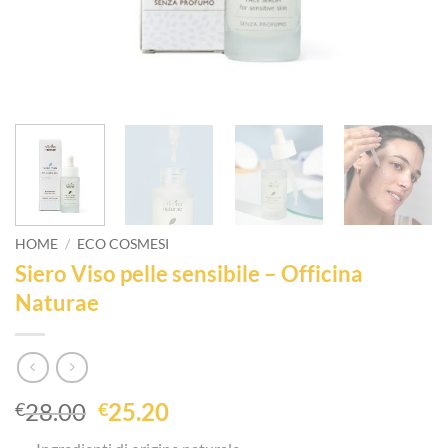
HOME
/
ECO COSMESI
Siero Viso pelle sensibile – Officina
Naturae
Il
Il
28.00
25.20
€
€
prezzo
prezzo