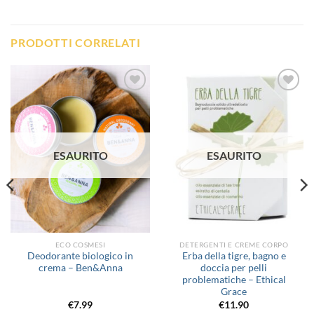
PRODOTTI CORRELATI
Aggiungi
Aggiungi
alla lista
alla lista
dei
dei
desideri
desideri
ESAURITO
ESAURITO
ECO COSMESI
DETERGENTI E CREME CORPO
Deodorante biologico in
Erba della tigre, bagno e
crema – Ben&Anna
doccia per pelli
problematiche – Ethical
Grace
€
7.99
€
11.90