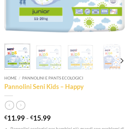
HOME
/
PANNOLINI E PANTS ECOLOGICI
Pannolini Seni Kids – Happy
Fascia
11.99
-
15.99
€
€
di
Pannolini ecologici per bambini più grandi con problemi di