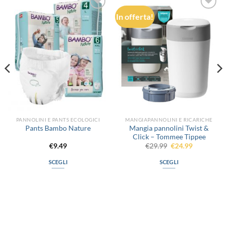
In offerta!
Aggiungi
Aggiungi
alla lista
alla lista
dei
dei
desideri
desideri
PANNOLINI E PANTS ECOLOGICI
MANGIAPANNOLINI E RICARICHE
Mangia pannolini Twist &
Pants Bambo Nature
Click – Tommee Tippee
Il
Il
€
9.49
€
29.99
€
24.99
prezzo
prezzo
originale
attuale
SCEGLI
SCEGLI
era:
è:
€29.99.
€24.99.
Questo
Questo
prodotto
prodotto
ha
ha
più
più
varianti.
varianti.
Le
Le