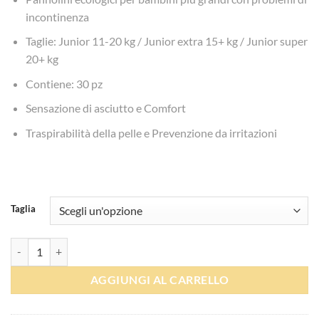
prezzo:
incontinenza
da
€11.99
Taglie: Junior 11-20 kg / Junior extra 15+ kg / Junior super
a
20+ kg
€15.99
Contiene: 30 pz
Sensazione di asciutto e Comfort
Traspirabilità della pelle e Prevenzione da irritazioni
Taglia
Pannolini Seni Kids - Happy quantità
AGGIUNGI AL CARRELLO