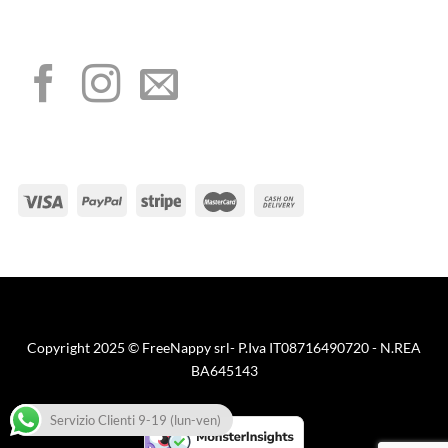
I NOSTRI SOCIAL
METODI DI PAGAMENTO
Visa
PayPal
Stripe
MasterCard
Cash
On
Copyright 2025 © FreeNappy srl- P.Iva IT08716490720 - N.REA
Delivery
BA645143
Servizio Clienti 9-19 (lun-ven)