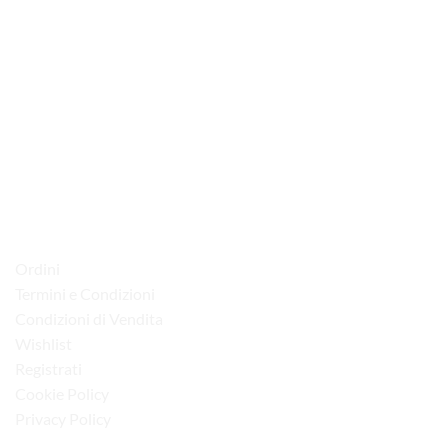
prodotto
ha
più
varianti.
Le
opzioni
possono
via D.P.Farioli, 2
essere
70015 Noci (Ba)
scelte
Tel. 080 4979119
nella
pagina
del
LINK UTILI
prodotto
Ordini
Termini e Condizioni
Condizioni di Vendita
Wishlist
Registrati
Cookie Policy
Privacy Policy