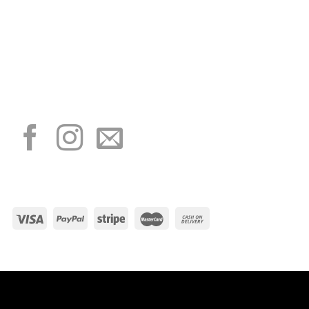
“Obblighi informativi per le erogazioni pubbliche: gli aiuti di Stato e gli aiuti de
minimis ricevuti dalla nostra impresa sono contenuti nel Registro nazionale degli
aiuti di Stato di cui all’art. 52 della L. 234/2012”
I NOSTRI SOCIAL
METODI DI PAGAMENTO
Visa
PayPal
Stripe
MasterCard
Cash