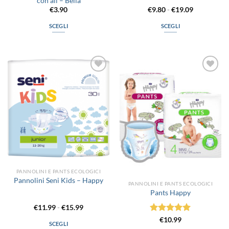
con ali – Bella
Fascia
€
3.90
€
9.80
-
€
19.09
di
prezzo:
SCEGLI
SCEGLI
da
€9.80
Questo
Questo
a
prodotto
prodotto
€19.09
ha
ha
più
più
Aggiungi
Aggiungi
varianti.
varianti.
alla lista
alla lista
Le
Le
dei
dei
desideri
desideri
opzioni
opzioni
possono
possono
essere
essere
scelte
scelte
nella
nella
pagina
pagina
del
del
PANNOLINI E PANTS ECOLOGICI
prodotto
prodotto
Pannolini Seni Kids – Happy
PANNOLINI E PANTS ECOLOGICI
Pants Happy
Fascia
€
11.99
-
€
15.99
di
Valutato
5
€
10.99
prezzo:
SCEGLI
da
su 5