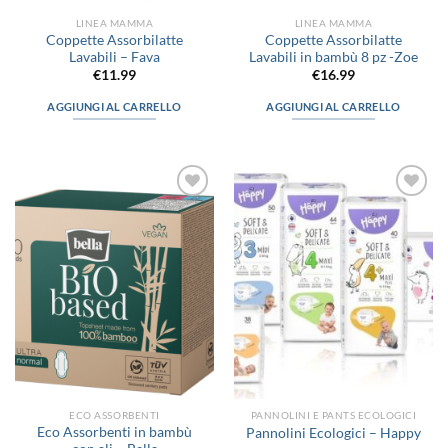
prodotto
LINEA MAMMA
LINEA MAMMA
Coppette Assorbilatte
Coppette Assorbilatte
Lavabili – Fava
Lavabili in bambù 8 pz -Zoe
€
11.99
€
16.99
AGGIUNGI AL CARRELLO
AGGIUNGI AL CARRELLO
Aggiungi
Aggiungi
alla lista
alla lista
dei
dei
desideri
desideri
ECO ASSORBENTI
PANNOLINI E PANTS ECOLOGICI
Eco Assorbenti in bambù
Pannolini Ecologici – Happy