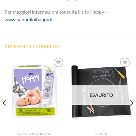
Per maggiori informazioni consulta il sito Happy –
www.pannolinihappy.it
PRODOTTI CORRELATI
Aggiungi
Aggiungi
alla lista
alla lista
dei
dei
desideri
desideri
ESAURITO
CAMBIO PANNOLINO
GIOCHI