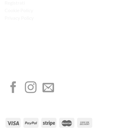
Registrati
Cookie Policy
Privacy Policy
“Obblighi informativi per le erogazioni pubbliche: gli aiuti di Stato e gli aiuti de
minimis ricevuti dalla nostra impresa sono contenuti nel Registro nazionale degli
aiuti di Stato di cui all’art. 52 della L. 234/2012”
I NOSTRI SOCIAL
METODI DI PAGAMENTO