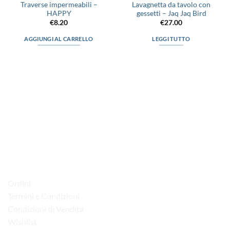
Traverse impermeabili –
Lavagnetta da tavolo con
HAPPY
gessetti – Jaq Jaq Bird
€
8.20
€
27.00
AGGIUNGI AL CARRELLO
LEGGI TUTTO
via D.P.Farioli, 2
70015 Noci (Ba)
Tel. 080 4979119
LINK UTILI
Ordini
Termini e Condizioni
Condizioni di Vendita
Wishlist