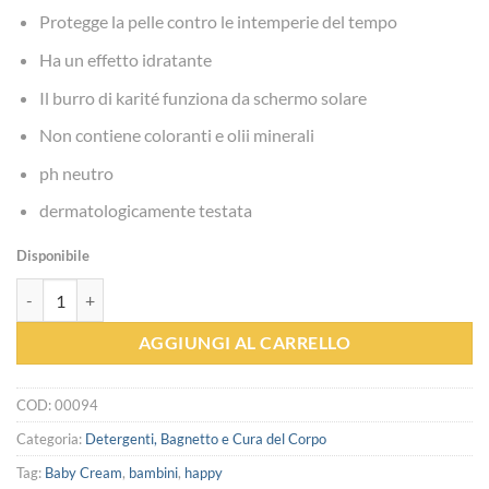
Protegge la pelle contro le intemperie del tempo
Ha un effetto idratante
Il burro di karité funziona da schermo solare
Non contiene coloranti e olii minerali
ph neutro
dermatologicamente testata
Disponibile
Baby Cream - Happy quantità
AGGIUNGI AL CARRELLO
COD:
00094
Categoria:
Detergenti, Bagnetto e Cura del Corpo
Tag:
Baby Cream
,
bambini
,
happy