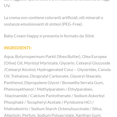
UV.
La crema non contiene coloranti artificiali, olii minerali o
sostanze emulsionanti di sintesi (PEG-Free).
Baby Cream Happy si presenta in formato da 50ml.
INGREDIENTI:
Aqua, Butyrospermum Parkii (Shea Butter), Olea Europea
(Olive) Oil, Myristyl Myristate, Glycerin, Cetearyl Glucoside
/Cetearyl Alcohol, Hydrogenated Coco – Glycerides, Canola
Oil, Trehalose, Dicaprylyl Carbonate, Glyceryl Stearate,
Panthenol, Dipropylene Glycol / Boswellia Serrata Gum,
Phenoxyethanol / Methylparaben / Ethylparaben,
Niacinamide / Calcium Pantothenate / Sodium Askorbyl
Phosphate / Tocopheryl Acetale / Pyridoxine HCI /
Maltodextrin / Sodium Starch Octenylsuccinate / Silica,
Allantoin, Perfum, Sodium Polyacrylate, Xanthan Gum.