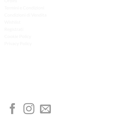
Ordini
Termini e Condizioni
Condizioni di Vendita
Wishlist
Registrati
Cookie Policy
Privacy Policy
“Obblighi informativi per le erogazioni pubbliche: gli aiuti di Stato e gli aiuti de
minimis ricevuti dalla nostra impresa sono contenuti nel Registro nazionale degli
aiuti di Stato di cui all’art. 52 della L. 234/2012”
I NOSTRI SOCIAL