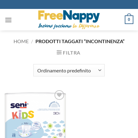
Salta
ai
contenuti
0
HOME
/
PRODOTTI TAGGATI “INCONTINENZA”
FILTRA
Aggiungi
alla lista
dei
desideri