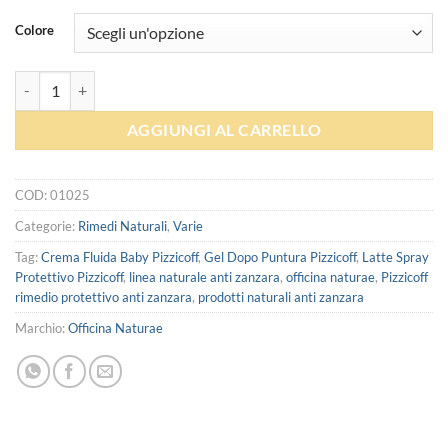
Colore
Pizzicoff rimedio protettivo anti zanzara - Offcina Naturae quantità
AGGIUNGI AL CARRELLO
COD:
01025
Categorie:
Rimedi Naturali
,
Varie
Tag:
Crema Fluida Baby Pizzicoff
,
Gel Dopo Puntura Pizzicoff
,
Latte Spray
Protettivo Pizzicoff
,
linea naturale anti zanzara
,
officina naturae
,
Pizzicoff
rimedio protettivo anti zanzara
,
prodotti naturali anti zanzara
Marchio:
Officina Naturae