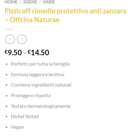
HOME
/
IGIENE
/
VARIE
Pizzicoff rimedio protettivo anti zanzara
– Offcina Naturae
Fascia
9.50
-
14.50
€
€
di
Perfetto per tutta la famiglia
prezzo:
da
Formula leggera e lenitiva
€9.50
Contiene ingredienti naturali
a
€14.50
Protegge e rispetta
Testato dermatologicamente
Nichel Tested
Vegan