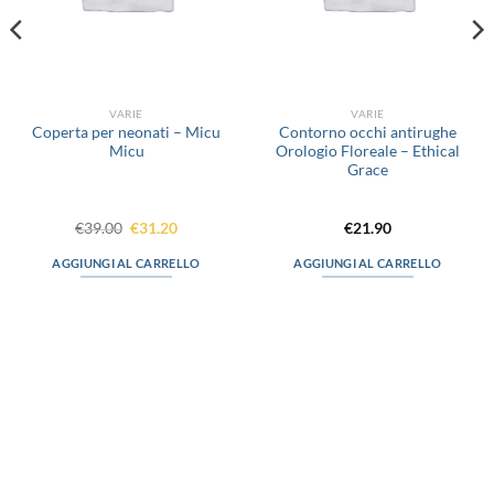
VARIE
VARIE
Coperta per neonati – Micu
Contorno occhi antirughe
Micu
Orologio Floreale – Ethical
Grace
Il
Il
€
39.00
€
31.20
€
21.90
prezzo
prezzo
originale
attuale
AGGIUNGI AL CARRELLO
AGGIUNGI AL CARRELLO
era:
è:
€39.00.
€31.20.
via D.P.Farioli, 2
70015 Noci (Ba)
Tel. 080 4979119