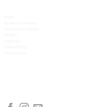
LINK UTILI
Ordini
Termini e Condizioni
Condizioni di Vendita
Wishlist
Registrati
Cookie Policy
Privacy Policy
“Obblighi informativi per le erogazioni pubbliche: gli aiuti di Stato e gli aiuti de
minimis ricevuti dalla nostra impresa sono contenuti nel Registro nazionale degli
aiuti di Stato di cui all’art. 52 della L. 234/2012”
I NOSTRI SOCIAL