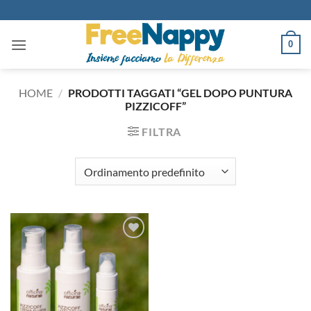
Salta
ai
contenuti
0
HOME
/
PRODOTTI TAGGATI “GEL DOPO PUNTURA
PIZZICOFF”
FILTRA
Aggiungi
alla lista
dei
desideri