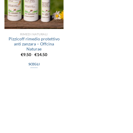
RIMEDI NATURALI
Pizzicoff rimedio protettivo
anti zanzara – Offcina
Naturae
Fascia
€
9.50
-
€
14.50
di
prezzo:
SCEGLI
da
€9.50
Questo
a
prodotto
€14.50
ha
più
varianti.
Le
opzioni
possono
via D.P.Farioli, 2
essere
70015 Noci (Ba)
scelte
Tel. 080 4979119