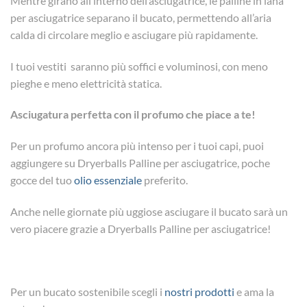
Mentre girano all’interno dell’asciugatrice, le palline in lana
per asciugatrice separano il bucato, permettendo all’aria
calda di circolare meglio e asciugare più rapidamente.
I tuoi vestiti saranno più soffici e voluminosi, con meno
pieghe e meno elettricità statica.
Asciugatura perfetta con il profumo che piace a te!
Per un profumo ancora più intenso per i tuoi capi, puoi
aggiungere su Dryerballs Palline per asciugatrice, poche
gocce del tuo
olio essenziale
preferito.
Anche nelle giornate più uggiose asciugare il bucato sarà un
vero piacere grazie a Dryerballs Palline per asciugatrice!
Per un bucato sostenibile scegli i
nostri prodotti
e ama la