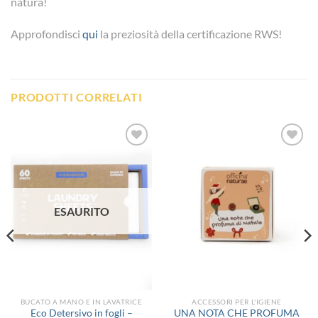
natura!
Approfondisci
qui
la preziosità della certificazione RWS!
PRODOTTI CORRELATI
Aggiungi
Aggiungi
alla lista
alla lista
dei
dei
desideri
desideri
ESAURITO
BUCATO A MANO E IN LAVATRICE
ACCESSORI PER L'IGIENE
Eco Detersivo in fogli –
UNA NOTA CHE PROFUMA