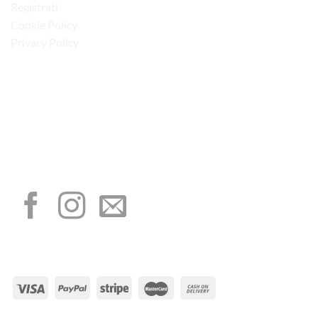
Registrati
Cookie Policy
Privacy Policy
“Obblighi informativi per le erogazioni pubbliche: gli aiuti di Stato e gli aiuti de
minimis ricevuti dalla nostra impresa sono contenuti nel Registro nazionale degli
aiuti di Stato di cui all’art. 52 della L. 234/2012”
I NOSTRI SOCIAL
METODI DI PAGAMENTO