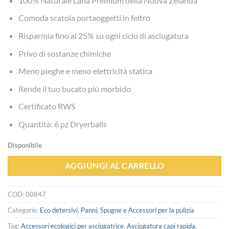
100% Naturale Lana Premium della Nuova Zelanda
Comoda scatola portaoggetti in feltro
Risparmia fino al 25% su ogni ciclo di asciugatura
Privo di sostanze chimiche
Meno pieghe e meno elettricità statica
Rende il tuo bucato più morbido
Certificato RWS
Quantità: 6 pz Dryerballs
Disponibile
AGGIUNGI AL CARRELLO
COD:
00847
Categorie:
Eco detersivi
,
Panni, Spugne e Accessori per la pulizia
Tag:
Accessori ecologici per asciugatrice
,
Asciugatura capi rapida
,