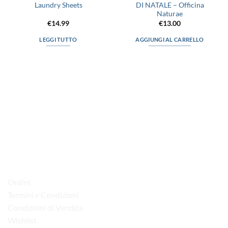
Laundry Sheets
DI NATALE – Officina
Naturae
€
14.99
€
13.00
LEGGI TUTTO
AGGIUNGI AL CARRELLO
via D.P.Farioli, 2
70015 Noci (Ba)
Tel. 080 4979119
LINK UTILI
Ordini
Termini e Condizioni
Condizioni di Vendita
Wishlist