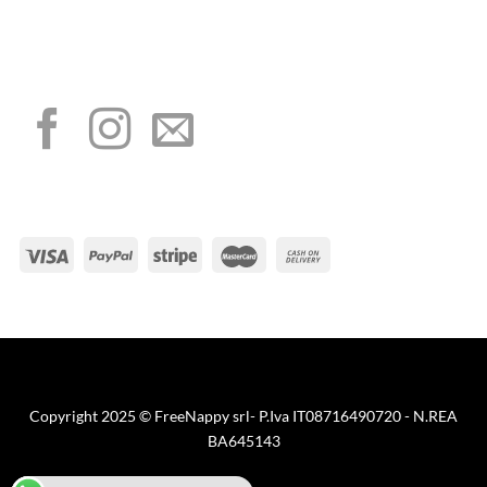
I NOSTRI SOCIAL
METODI DI PAGAMENTO
Visa
PayPal
Stripe
MasterCard
Cash
On
Copyright 2025 © FreeNappy srl- P.Iva IT08716490720 - N.REA
Delivery
BA645143