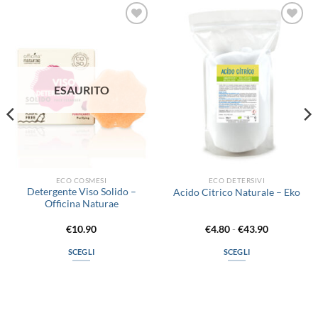
Aggiungi
Aggiungi
alla lista
alla lista
dei
dei
desideri
desideri
ESAURITO
ECO COSMESI
ECO DETERSIVI
Detergente Viso Solido –
Acido Citrico Naturale – Eko
Officina Naturae
Fascia
€
10.90
€
4.80
-
€
43.90
di
prezzo:
SCEGLI
SCEGLI
da
€4.80
Questo
Questo
a
prodotto
prodotto
€43.90
ha
ha
più
più