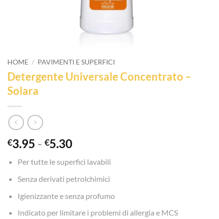
HOME
/
PAVIMENTI E SUPERFICI
Detergente Universale Concentrato –
Solara
Fascia
3.95
-
5.30
€
€
di
Per tutte le superfici lavabili
prezzo:
da
Senza derivati petrolchimici
€3.95
Igienizzante e senza profumo
a
€5.30
Indicato per limitare i problemi di allergia e MCS