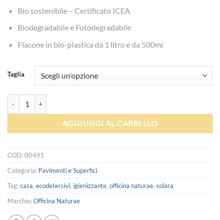
Bio sostenibile – Certificato ICEA
Biodegradabile e Fotodegradabile
Flacone in bio-plastica da 1 litro e da 500ml
Taglia
Detergente Universale Concentrato - Solara quantità
AGGIUNGI AL CARRELLO
COD:
00491
Categoria:
Pavimenti e Superfici
Tag:
casa
,
ecodetersivi
,
igienizzante
,
officina naturae
,
solara
Marchio:
Officina Naturae