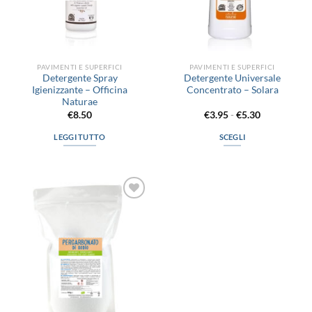
PAVIMENTI E SUPERFICI
PAVIMENTI E SUPERFICI
Detergente Spray
Detergente Universale
Igienizzante – Officina
Concentrato – Solara
Naturae
Fascia
€
8.50
€
3.95
-
€
5.30
di
prezzo:
LEGGI TUTTO
SCEGLI
da
€3.95
Questo
a
prodotto
€5.30
ha
più
Aggiungi
varianti.
alla lista
Le
dei
desideri
opzioni
possono
essere
scelte
nella