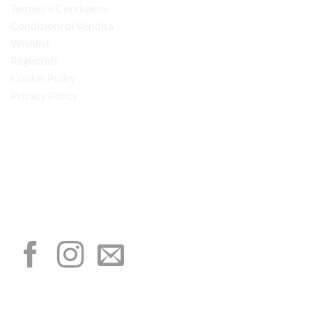
Termini e Condizioni
Condizioni di Vendita
Wishlist
Registrati
Cookie Policy
Privacy Policy
“Obblighi informativi per le erogazioni pubbliche: gli aiuti di Stato e gli aiuti de
minimis ricevuti dalla nostra impresa sono contenuti nel Registro nazionale degli
aiuti di Stato di cui all’art. 52 della L. 234/2012”
I NOSTRI SOCIAL
METODI DI PAGAMENTO