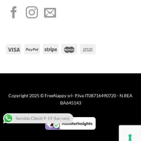
METODI DI PAGAMENTO
Visa
PayPal
Stripe
MasterCard
Cash
On
Copyright 2025 © FreeNappy srl- P.Iva IT08716490720 - N.REA
Delivery
BA645143
Servizio Clienti 9-19 (lun-ven)