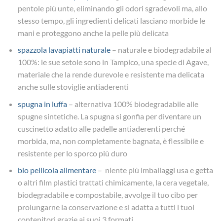
pentole più unte, eliminando gli odori sgradevoli ma, allo
stesso tempo, gli ingredienti delicati lasciano morbide le
mani e proteggono anche la pelle più delicata
spazzola lavapiatti naturale
– naturale e biodegradabile al
100%: le sue setole sono in Tampico, una specie di Agave,
materiale che la rende durevole e resistente ma delicata
anche sulle stoviglie antiaderenti
spugna in luffa
– alternativa 100% biodegradabile alle
spugne sintetiche. La spugna si gonfia per diventare un
cuscinetto adatto alle padelle antiaderenti perché
morbida, ma, non completamente bagnata, è flessibile e
resistente per lo sporco più duro
bio pellicola alimentare
– niente più imballaggi usa e getta
o altri film plastici trattati chimicamente, la cera ‎
vegetale,
biodegradabile e compostabile, avvolge il tuo cibo per
prolungarne la conservazione‎‎ e si adatta a tutti i tuoi
contenitori grazie ai ‎‎suoi 3 formati‎