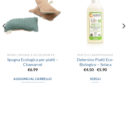
alla lista
alla lista
dei
dei
desideri
desideri
PANNI, SPUGNE E ACCESSORI PER LA PULIZIA
PIATTI E LAVASTOVIGLIE
Spugna Ecologica per piatti –
Detersivo Piatti Eco-
Chamarrel
Biologico – Solara
Fascia
€
6.99
€
4.50
-
€
5.90
di
prezzo:
AGGIUNGI AL CARRELLO
SCEGLI
da
€4.50
Questo
a
prodotto
€5.90
ha
più
varianti.
Le
via D.P.Farioli, 2
opzioni
possono