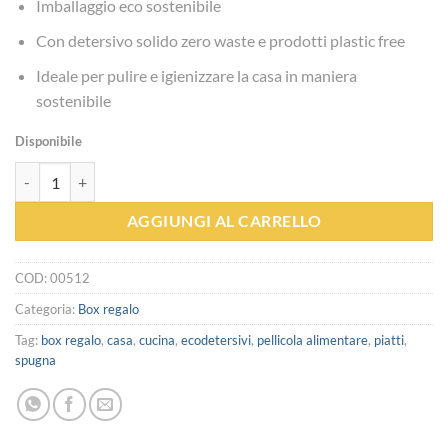
Imballaggio eco sostenibile
Con detersivo solido zero waste e prodotti plastic free
Ideale per pulire e igienizzare la casa in maniera
sostenibile
Disponibile
Box Casa quantità
AGGIUNGI AL CARRELLO
COD:
00512
Categoria:
Box regalo
Tag:
box regalo
,
casa
,
cucina
,
ecodetersivi
,
pellicola alimentare
,
piatti
,
spugna