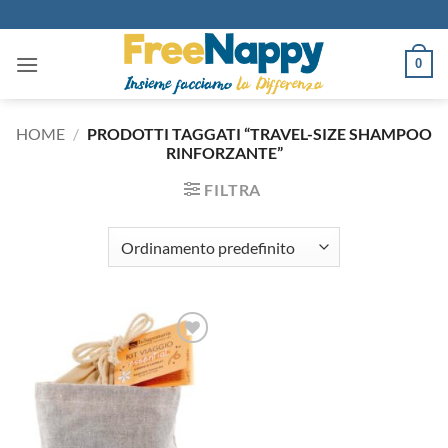
Salta
ai
contenuti
0
HOME
/
PRODOTTI TAGGATI “TRAVEL-SIZE SHAMPOO
RINFORZANTE”
FILTRA
Aggiungi
alla lista
dei
desideri