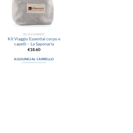
ECO COSMESI
Kit Viaggio Essential corpo e
capelli – La Saponaria
€
18.60
AGGIUNGI AL CARRELLO
via D.P.Farioli, 2
70015 Noci (Ba)
Tel. 080 4979119