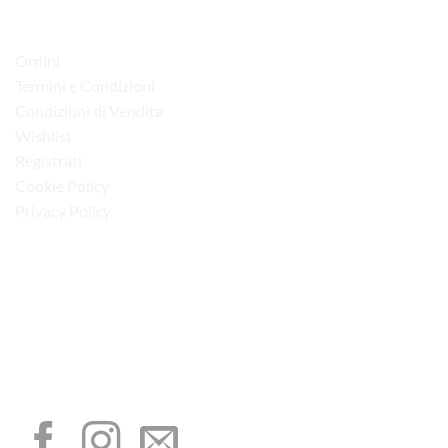
LINK UTILI
Ordini
Termini e Condizioni
Condizioni di Vendita
Wishlist
Registrati
Cookie Policy
Privacy Policy
“Obblighi informativi per le erogazioni pubbliche: gli aiuti di Stato e gli aiuti de
minimis ricevuti dalla nostra impresa sono contenuti nel Registro nazionale degli
aiuti di Stato di cui all’art. 52 della L. 234/2012”
I NOSTRI SOCIAL