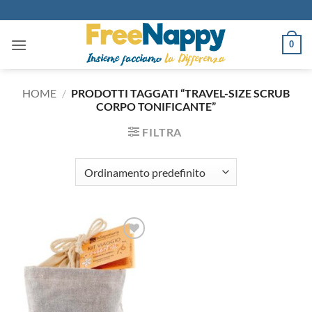
Salta
ai
contenuti
0
HOME
/
PRODOTTI TAGGATI “TRAVEL-SIZE SCRUB
CORPO TONIFICANTE”
FILTRA
Aggiungi
alla lista
dei
desideri