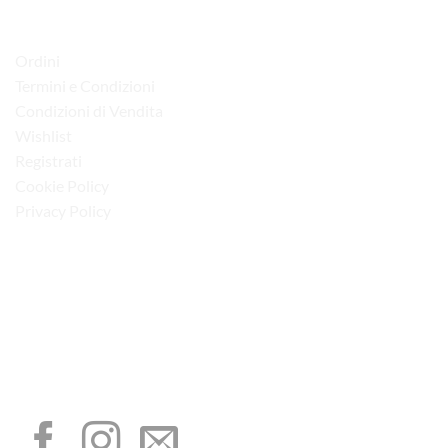
LINK UTILI
Ordini
Termini e Condizioni
Condizioni di Vendita
Wishlist
Registrati
Cookie Policy
Privacy Policy
“Obblighi informativi per le erogazioni pubbliche: gli aiuti di Stato e gli aiuti de
minimis ricevuti dalla nostra impresa sono contenuti nel Registro nazionale degli
aiuti di Stato di cui all’art. 52 della L. 234/2012”
I NOSTRI SOCIAL