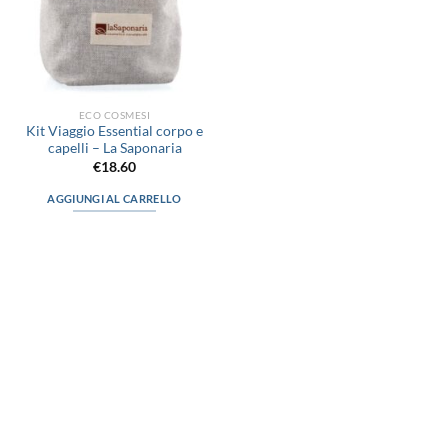
ECO COSMESI
Kit Viaggio Essential corpo e
capelli – La Saponaria
€
18.60
AGGIUNGI AL CARRELLO
via D.P.Farioli, 2
70015 Noci (Ba)
Tel. 080 4979119