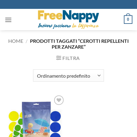
Salta
ai
contenuti
0
HOME
/
PRODOTTI TAGGATI “CEROTTI REPELLENTI
PER ZANZARE”
FILTRA
Aggiungi
alla lista
dei
desideri