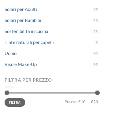
Solari per Adulti
(34)
Solari per Bambini
(12)
Sostenibilità in cucina
(27)
Tinte naturali per capelli
(2)
Uomo
(40)
Viso e Make-Up
(94)
FILTRA PER PREZZO
Prezzo
Prezzo
Prezzo:
€10
—
€20
FILTRA
Min
Max
LINK UTILI