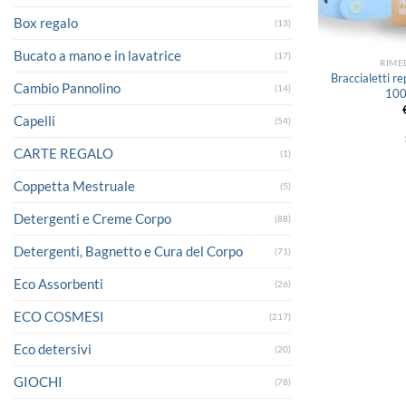
Box regalo
(13)
Bucato a mano e in lavatrice
(17)
RIME
Braccialetti re
Cambio Pannolino
(14)
100
Capelli
(54)
CARTE REGALO
(1)
Coppetta Mestruale
(5)
Detergenti e Creme Corpo
(88)
Detergenti, Bagnetto e Cura del Corpo
(71)
Eco Assorbenti
(26)
ECO COSMESI
(217)
Eco detersivi
(20)
GIOCHI
(78)