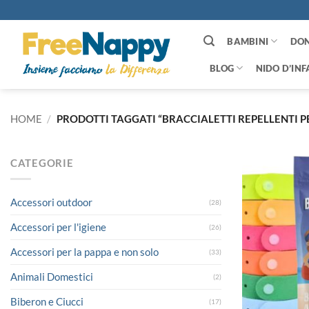
Salta
ai
contenuti
BAMBINI
DO
BLOG
NIDO D’INF
HOME
/
PRODOTTI TAGGATI “BRACCIALETTI REPELLENTI P
CATEGORIE
Accessori outdoor
(28)
Accessori per l'igiene
(26)
Accessori per la pappa e non solo
(33)
Animali Domestici
(2)
Biberon e Ciucci
(17)