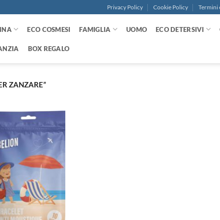
Privacy Policy
Cookie Policy
Termini 
NNA
ECO COSMESI
FAMIGLIA
UOMO
ECO DETERSIVI
ANZIA
BOX REGALO
ER ZANZARE”
Aggiungi
alla lista
dei
desideri