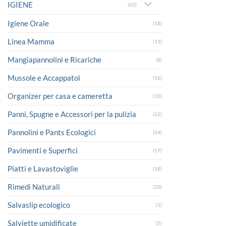
IGIENE
(65)
Igiene Orale
(18)
Linea Mamma
(13)
Mangiapannolini e Ricariche
(8)
Mussole e Accappatoi
(16)
Organizer per casa e cameretta
(10)
Panni, Spugne e Accessori per la pulizia
(22)
Pannolini e Pants Ecologici
(24)
Pavimenti e Superfici
(17)
Piatti e Lavastoviglie
(18)
Rimedi Naturali
(20)
Salvaslip ecologico
(1)
Salviette umidificate
(5)