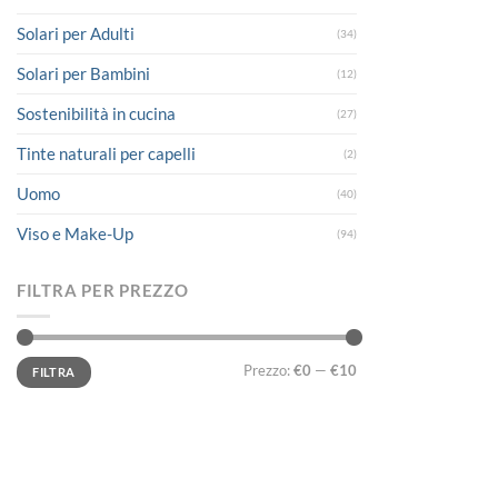
Solari per Adulti
(34)
Solari per Bambini
(12)
Sostenibilità in cucina
(27)
Tinte naturali per capelli
(2)
Uomo
(40)
Viso e Make-Up
(94)
FILTRA PER PREZZO
Prezzo
Prezzo
Prezzo:
€0
—
€10
FILTRA
Min
Max
LINK UTILI