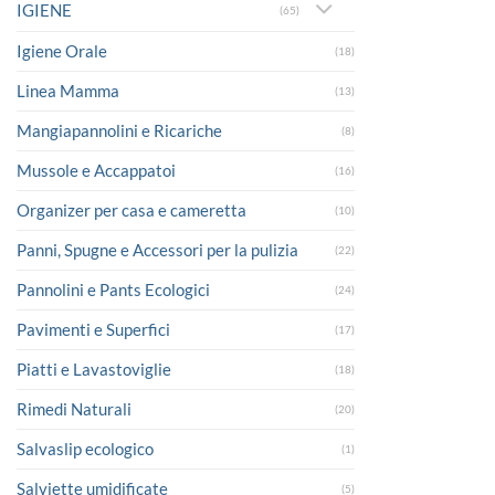
IGIENE
(65)
Igiene Orale
(18)
Linea Mamma
(13)
Mangiapannolini e Ricariche
(8)
Mussole e Accappatoi
(16)
Organizer per casa e cameretta
(10)
Panni, Spugne e Accessori per la pulizia
(22)
Pannolini e Pants Ecologici
(24)
Pavimenti e Superfici
(17)
Piatti e Lavastoviglie
(18)
Rimedi Naturali
(20)
Salvaslip ecologico
(1)
Salviette umidificate
(5)