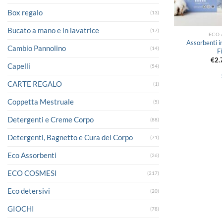
Box regalo
(13)
Bucato a mano e in lavatrice
(17)
ECO 
Assorbenti i
Cambio Pannolino
(14)
F
€
2.
Capelli
(54)
CARTE REGALO
(1)
Coppetta Mestruale
(5)
Detergenti e Creme Corpo
(88)
Detergenti, Bagnetto e Cura del Corpo
(71)
Eco Assorbenti
(26)
ECO COSMESI
(217)
Eco detersivi
(20)
GIOCHI
(78)