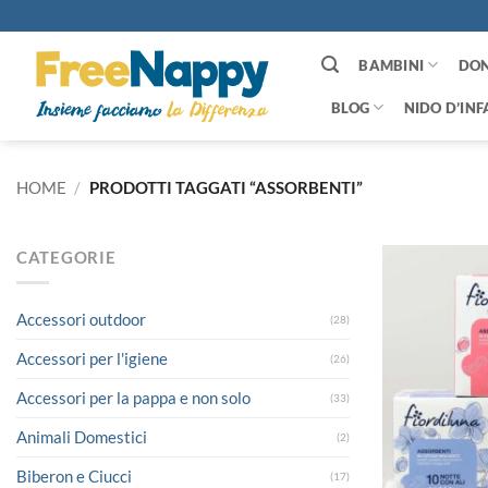
Salta
ai
contenuti
BAMBINI
DO
BLOG
NIDO D’INF
HOME
/
PRODOTTI TAGGATI “ASSORBENTI”
CATEGORIE
Accessori outdoor
(28)
Accessori per l'igiene
(26)
Accessori per la pappa e non solo
(33)
Animali Domestici
(2)
Biberon e Ciucci
(17)