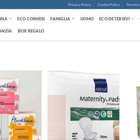
Privacy Policy
Cookie Policy
Termini 
NNA
ECO COSMESI
FAMIGLIA
UOMO
ECO DETERSIVI
ANZIA
BOX REGALO
Aggiungi
Aggiungi
alla lista
alla lista
dei
dei
desideri
desideri