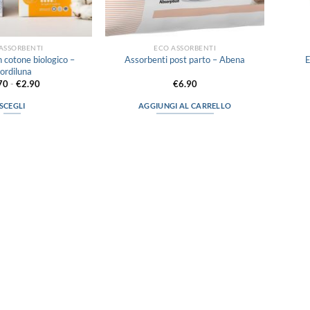
ASSORBENTI
ECO ASSORBENTI
n cotone biologico –
E
Assorbenti post parto – Abena
iordiluna
Fascia
70
-
€
2.90
€
6.90
di
prezzo:
SCEGLI
AGGIUNGI AL CARRELLO
da
€2.70
Questo
a
prodotto
€2.90
ha
più
varianti.
Le
opzioni
possono
essere
scelte
nella
pagina
del
prodotto