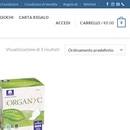
e Condizioni
Condizioni di Vendita
Registrati
Wishlist
GIOCHI
CARTA REGALO
ACCEDI
CARRELLO /
€
0.00
0
Visualizzazione di 3 risultati
Aggiungi
alla lista
dei
desideri