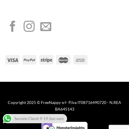
I NOSTRI SOCIAL
METODI DI PAGAMENTO
Visa
PayPal
Stripe
MasterCard
Cash
On
Copyright 2025 © FreeNappy srl- P.Iva IT08716490720 - N.REA
Delivery
BA645143
Servizio Clienti 9-19 (lun-ven)