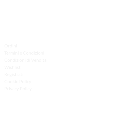
via D.P.Farioli, 2
70015 Noci (Ba)
Tel. 080 4979119
LINK UTILI
Ordini
Termini e Condizioni
Condizioni di Vendita
Wishlist
Registrati
Cookie Policy
Privacy Policy
“Obblighi informativi per le erogazioni pubbliche: gli aiuti di Stato e gli aiuti de
minimis ricevuti dalla nostra impresa sono contenuti nel Registro nazionale degli
aiuti di Stato di cui all’art. 52 della L. 234/2012”