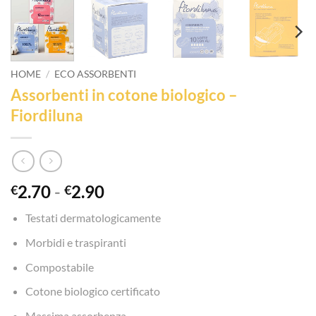
HOME
/
ECO ASSORBENTI
Assorbenti in cotone biologico –
Fiordiluna
Fascia
2.70
-
2.90
€
€
di
Testati dermatologicamente
prezzo:
da
Morbidi e traspiranti
€2.70
Compostabile
a
€2.90
Cotone biologico certificato
Massima assorbenza