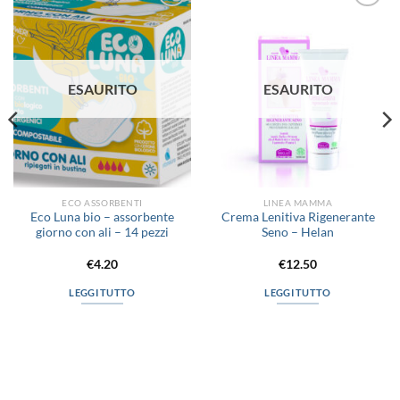
Aggiungi
Aggiungi
alla lista
alla lista
dei
dei
desideri
desideri
ESAURITO
ESAURITO
ECO ASSORBENTI
LINEA MAMMA
Eco Luna bio – assorbente
Crema Lenitiva Rigenerante
giorno con ali – 14 pezzi
Seno – Helan
€
4.20
€
12.50
LEGGI TUTTO
LEGGI TUTTO