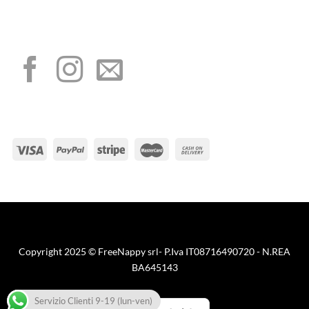
I NOSTRI SOCIAL
METODI DI PAGAMENTO
Visa
PayPal
Stripe
MasterCard
Cash
On
Copyright 2025 © FreeNappy srl- P.Iva IT08716490720 - N.REA
Delivery
BA645143
Servizio Clienti 9-19 (lun-ven)