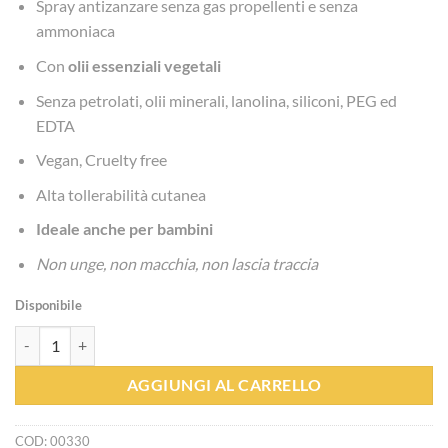
Spray antizanzare senza gas propellenti e senza
ammoniaca
Con
olii essenziali
vegetali
Senza petrolati, olii minerali, lanolina, siliconi, PEG ed
EDTA
Vegan, Cruelty free
Alta tollerabilità cutanea
Ideale anche per bambini
Non unge, non macchia, non lascia traccia
Disponibile
Spray Antizanzare -ZanzHelan - Helan quantità
AGGIUNGI AL CARRELLO
COD:
00330