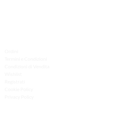
via D.P.Farioli, 2
70015 Noci (Ba)
Tel. 080 4979119
LINK UTILI
Ordini
Termini e Condizioni
Condizioni di Vendita
Wishlist
Registrati
Cookie Policy
Privacy Policy
“Obblighi informativi per le erogazioni pubbliche: gli aiuti di Stato e gli aiuti de
minimis ricevuti dalla nostra impresa sono contenuti nel Registro nazionale degli
aiuti di Stato di cui all’art. 52 della L. 234/2012”