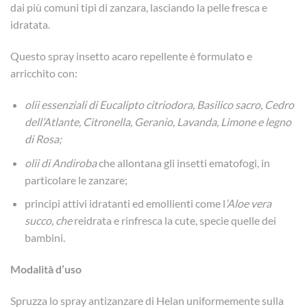
dai più comuni tipi di zanzara, lasciando la pelle fresca e
idratata.
Questo spray insetto acaro repellente è formulato e
arricchito con:
olii essenziali di Eucalipto citriodora, Basilico sacro, Cedro
dell’Atlante, Citronella, Geranio, Lavanda, Limone e legno
di Rosa;
olii di Andiroba
che allontana gli insetti ematofogi, in
particolare le zanzare;
principi attivi idratanti ed emollienti come l
‘Aloe vera
succo, che
reidrata e rinfresca la cute, specie quelle dei
bambini.
Modalità d’uso
Spruzza lo spray antizanzare di Helan uniformemente sulla