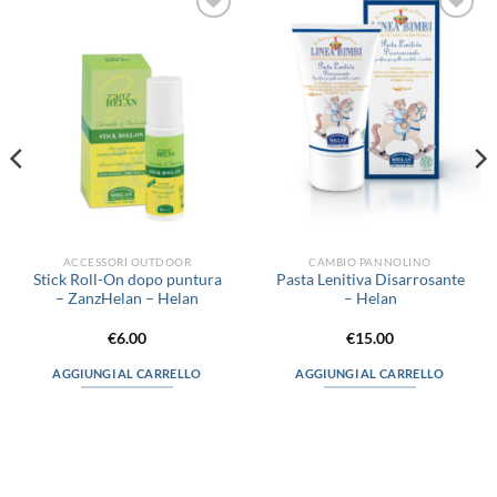
Aggiungi
Aggiungi
alla lista
alla lista
dei
dei
desideri
desideri
ACCESSORI OUTDOOR
CAMBIO PANNOLINO
Stick Roll-On dopo puntura
Pasta Lenitiva Disarrosante
– ZanzHelan – Helan
– Helan
€
6.00
€
15.00
AGGIUNGI AL CARRELLO
AGGIUNGI AL CARRELLO