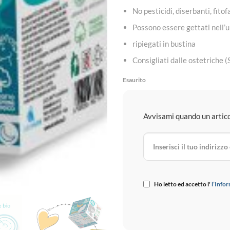
No pesticidi, diserbanti, fito
Possono essere gettati nell’
ripiegati in bustina
Consigliati dalle ostetriche
Esaurito
Avvisami quando un articol
Ho letto ed accetto l'
l’Infor