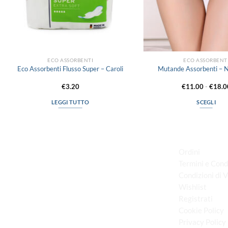
ECO ASSORBENTI
ECO ASSORBENT
Eco Assorbenti Flusso Super – Caroli
Mutande Assorbenti – 
€
3.20
€
11.00
-
€
18.0
LEGGI TUTTO
SCEGLI
Questo
prodott
LINK UTILI
ha
più
Ordini
varianti
Termini e Cond
Le
Condizioni di 
via D.P.Farioli, 2
opzioni
Wishlist
70015 Noci (Ba)
posson
Registrati
Tel. 080 4979119
essere
Cookie Policy
scelte
nella
Privacy Policy