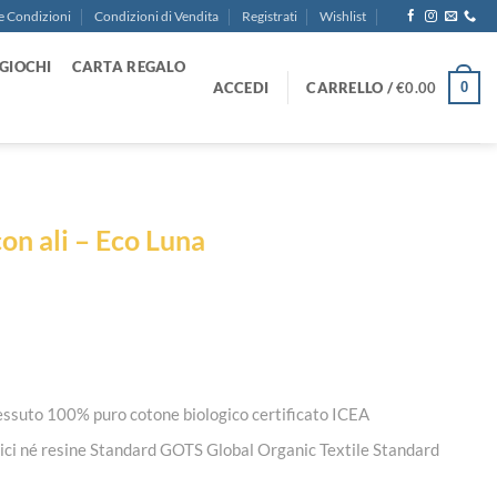
e Condizioni
Condizioni di Vendita
Registrati
Wishlist
GIOCHI
CARTA REGALO
ACCEDI
CARRELLO /
€
0.00
0
on ali – Eco Luna
essuto 100% puro cotone biologico certificato ICEA
mici né resine Standard GOTS Global Organic Textile Standard