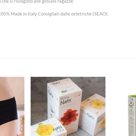
 che si rivolgono alle giovani ragazze.
 100% Made in Italy Consigliati dalle ostetriche (SEAO).
Aggiungi
Aggiungi
alla lista
alla lista
dei
dei
desideri
desideri