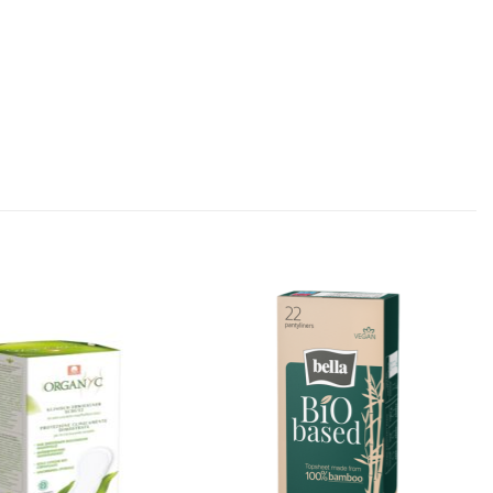
Aggiungi
Aggiungi
alla lista
alla lista
dei
dei
desideri
desideri