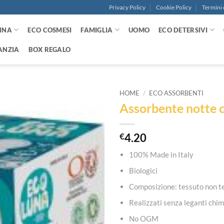
Privacy Policy
Cookie Policy
Termini 
NNA
ECO COSMESI
FAMIGLIA
UOMO
ECO DETERSIVI
ANZIA
BOX REGALO
HOME
/
ECO ASSORBENTI
Assorbente notte c
Aggiungi
alla lista
dei
€
4.20
desideri
100% Made in Italy
Biologici
Composizione: tessuto non t
Realizzati senza leganti chi
No OGM