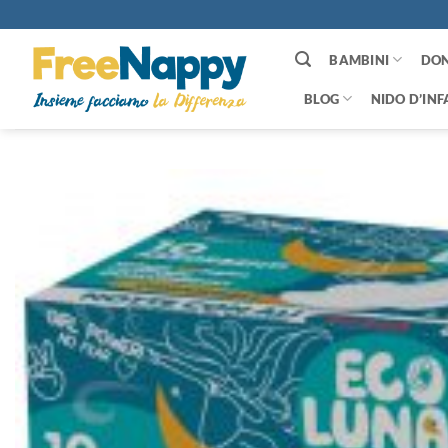
Salta
ai
contenuti
BAMBINI
DO
BLOG
NIDO D’INF