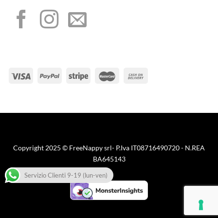
METODI DI PAGAMENTO
Visa
PayPal
Stripe
MasterCard
Cash
On
Copyright 2025 © FreeNappy srl- P.Iva IT08716490720 - N.REA
Delivery
BA645143
Servizio Clienti 9-19 (lun-ven)