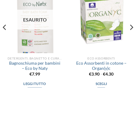
alla lista
alla lista
dei
dei
desideri
desideri
ESAURITO
DETERGENTI, BAGNETTO E CURA DEL CORPO
ECO ASSORBENTI
Bagnoschiuma per bambini
Eco Assorbenti in cotone –
– Eco by Naty
Organ(y)c
Fascia
€
7.99
€
3.90
-
€
4.30
di
prezzo:
LEGGI TUTTO
SCEGLI
da
€3.90
Questo
a
prodotto
€4.30
ha
più
varianti.
Le
via D.P.Farioli, 2
opzioni
possono
70015 Noci (Ba)