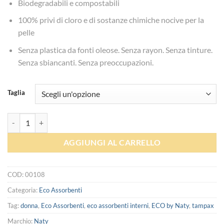
da
Biodegradabili e compostabili
€4.49
100% privi di cloro e di sostanze chimiche nocive per la
a
pelle
€4.99
Senza plastica da fonti oleose. Senza rayon. Senza tinture.
Senza sbiancanti. Senza preoccupazioni.
Taglia
Eco Assorbenti interni - Eco by Naty quantità
AGGIUNGI AL CARRELLO
COD:
00108
Categoria:
Eco Assorbenti
Tag:
donna
,
Eco Assorbenti
,
eco assorbenti interni
,
ECO by Naty
,
tampax
Marchio:
Naty