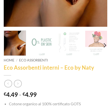
HOME
/
ECO ASSORBENTI
Eco Assorbenti interni – Eco by Naty
Fascia
4.49
-
4.99
€
€
di
Cotone organico al 100% certificato GOTS
prezzo: