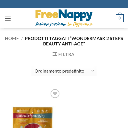
Salta
ai
contenuti
0
HOME
/
PRODOTTI TAGGATI “WONDERMASK 2 STEPS
BEAUTY ANTI-AGE”
FILTRA
Aggiungi
alla lista
dei
desideri