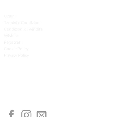
LINK UTILI
Ordini
Termini e Condizioni
Condizioni di Vendita
Wishlist
Registrati
Cookie Policy
Privacy Policy
“Obblighi informativi per le erogazioni pubbliche: gli aiuti di Stato e gli aiuti de
minimis ricevuti dalla nostra impresa sono contenuti nel Registro nazionale degli
aiuti di Stato di cui all’art. 52 della L. 234/2012”
I NOSTRI SOCIAL