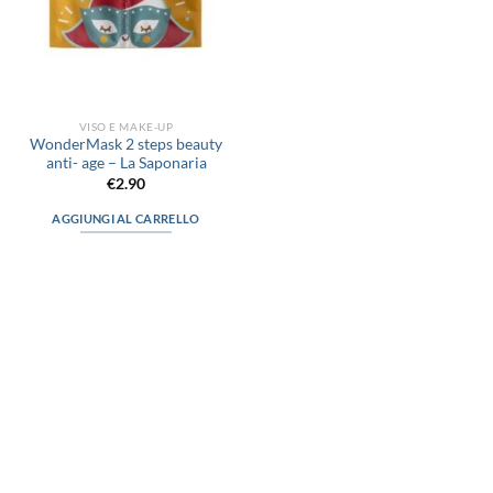
VISO E MAKE-UP
WonderMask 2 steps beauty
anti- age – La Saponaria
€
2.90
AGGIUNGI AL CARRELLO
via D.P.Farioli, 2
70015 Noci (Ba)
Tel. 080 4979119