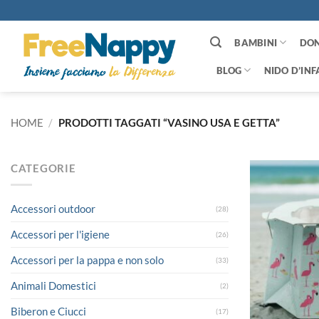
Salta
ai
contenuti
BAMBINI
DO
BLOG
NIDO D’INF
HOME
/
PRODOTTI TAGGATI “VASINO USA E GETTA”
CATEGORIE
Accessori outdoor
(28)
Accessori per l'igiene
(26)
Accessori per la pappa e non solo
(33)
Animali Domestici
(2)
Biberon e Ciucci
(17)