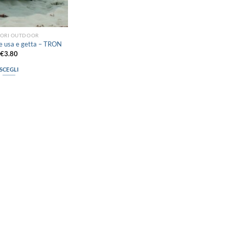
SORI OUTDOOR
le usa e getta – TRON
€
3.80
SCEGLI
Questo
prodotto
ha
più
varianti.
Le
opzioni
possono
essere
scelte
nella
pagina
del
prodotto