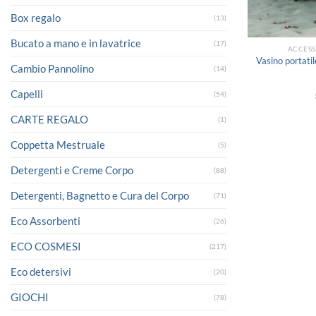
Box regalo
(13)
Bucato a mano e in lavatrice
(17)
ACCES
Vasino portati
Cambio Pannolino
(14)
Capelli
(54)
CARTE REGALO
(1)
Coppetta Mestruale
(5)
Detergenti e Creme Corpo
(88)
Detergenti, Bagnetto e Cura del Corpo
(71)
Eco Assorbenti
(26)
ECO COSMESI
(217)
Eco detersivi
(20)
GIOCHI
(78)