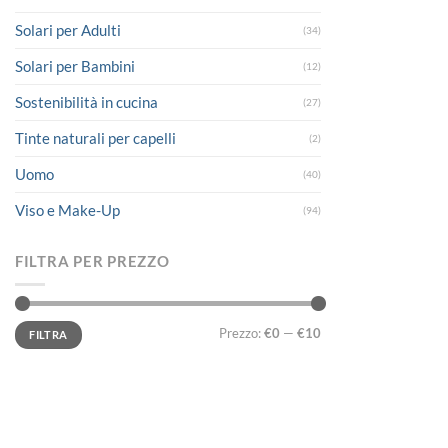
Solari per Adulti
(34)
Solari per Bambini
(12)
Sostenibilità in cucina
(27)
Tinte naturali per capelli
(2)
Uomo
(40)
Viso e Make-Up
(94)
FILTRA PER PREZZO
Prezzo
Prezzo
Prezzo:
€0
—
€10
FILTRA
Min
Max
LINK UTILI