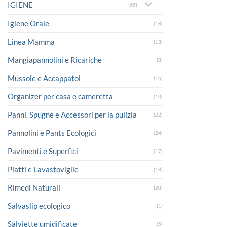
IGIENE
(65)
Igiene Orale
(18)
Linea Mamma
(13)
Mangiapannolini e Ricariche
(8)
Mussole e Accappatoi
(16)
Organizer per casa e cameretta
(10)
Panni, Spugne e Accessori per la pulizia
(22)
Pannolini e Pants Ecologici
(24)
Pavimenti e Superfici
(17)
Piatti e Lavastoviglie
(18)
Rimedi Naturali
(20)
Salvaslip ecologico
(1)
Salviette umidificate
(5)