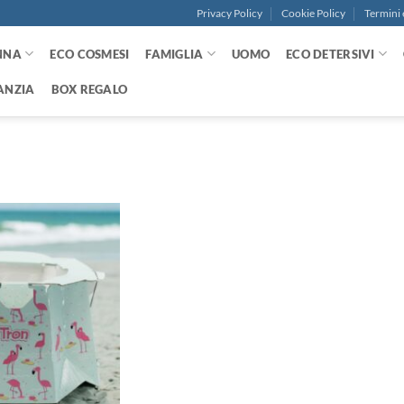
Privacy Policy
Cookie Policy
Termini 
NNA
ECO COSMESI
FAMIGLIA
UOMO
ECO DETERSIVI
ANZIA
BOX REGALO
Aggiungi
alla lista
dei
desideri