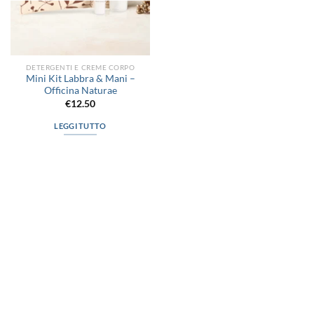
DETERGENTI E CREME CORPO
Mini Kit Labbra & Mani –
Officina Naturae
€
12.50
LEGGI TUTTO
via D.P.Farioli, 2
70015 Noci (Ba)
Tel. 080 4979119