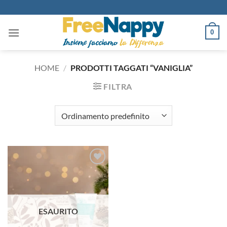
Salta
ai
contenuti
0
HOME
/
PRODOTTI TAGGATI “VANIGLIA”
FILTRA
Aggiungi
alla lista
dei
desideri
ESAURITO