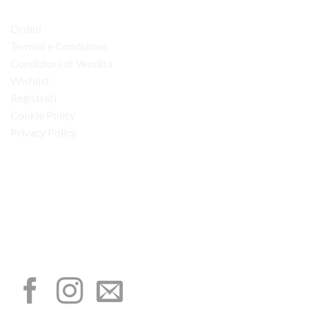
LINK UTILI
Ordini
Termini e Condizioni
Condizioni di Vendita
Wishlist
Registrati
Cookie Policy
Privacy Policy
“Obblighi informativi per le erogazioni pubbliche: gli aiuti di Stato e gli aiuti de
minimis ricevuti dalla nostra impresa sono contenuti nel Registro nazionale degli
aiuti di Stato di cui all’art. 52 della L. 234/2012”
I NOSTRI SOCIAL