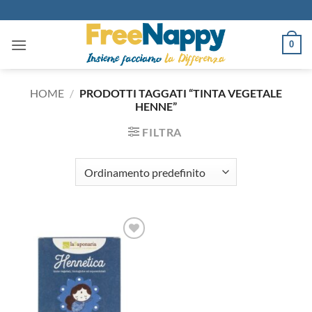
Salta
ai
contenuti
0
HOME
/
PRODOTTI TAGGATI “TINTA VEGETALE
HENNE”
FILTRA
Aggiungi
alla lista
dei
desideri